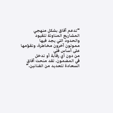
“تدعم آفاق بشكل منهجي
المشاريع المناوئة للقيود
والحدود التي يجد فيها
ممولون آخرون مخاطرة، وتقوّمها
على أساس فني
من دون أي رقابة أو تدخل
في المضمون. لقد منحت آفاق
السعادة للعديد من الفنانين.”