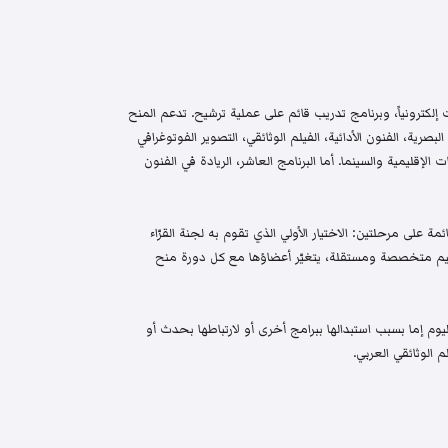
إلكترونياً، وبرنامج تدريب قائم على عملية ترشيح. تدعم المنح
البصرية، الفنون الأدائية، الفيلم الوثائقي، التصوير الفوتوغرافي
الإقليمية والسينما. أما البرنامج العاشر، الريادة في الفنون
م واختيار قائمة على مرحلتين: الاختيار الأولي الذي تقوم به لجنة القرّاء
 تحكيم متخصصة ومستقلة، يتغيّر أعضاؤها مع كل دورة منح
م إما بسبب استبدالها ببرامج أخرى أو لارتباطها بحدث أو
 الوثائقي العربي.