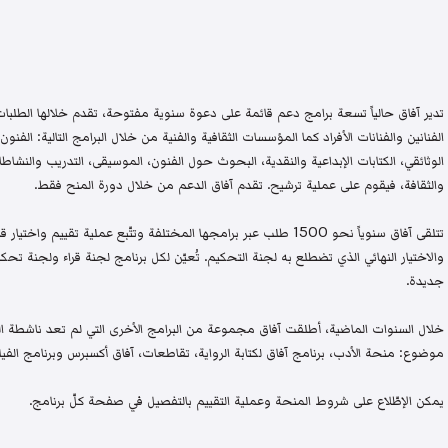
تدير آفاق حالياً تسعة برامج دعم قائمة على دعوة سنوية مفتوحة، تقدم خلالها الطلبات 
الفنانين والفنانات الأفراد كما المؤسسات الثقافية والفنية من خلال البرامج التالية: الفنون 
الوثائقي، الكتابات الإبداعية والنقدية، البحوث حول الفنون، الموسيقى، التدريب والنشاطات 
والثقافة، فيقوم على عملية ترشيح. تقدم آفاق الدعم من خلال دورة المنح فقط.
تتلقى آفاق سنوياً نحو 1500 طلب عبر برامجها المختلفة وتتّبع عملية تقيي
والاختيار النهائي الذي تضطلع به لجنة التحكيم. تُعيّن لكل برنامج لجنة قراء ولجنة
جديدة.
خلال السنوات الماضية، أطلقت آفاق مجموعة من البرامج الأخرى التي لم تعد ناشطة اليو
موضوع: منحة الأدب، برنامج آفاق لكتابة الرواية، تقاطعات، آفاق أكسبرس وبرنامج الفيلم
يمكن الإطّلاع على شروط المنحة وعملية التقييم بالتفصيل في صفحة كلّ برنامج.