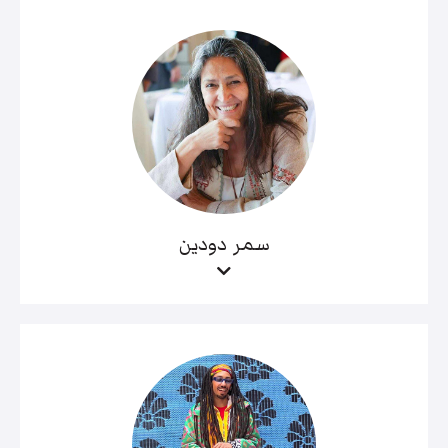
سمر دودين