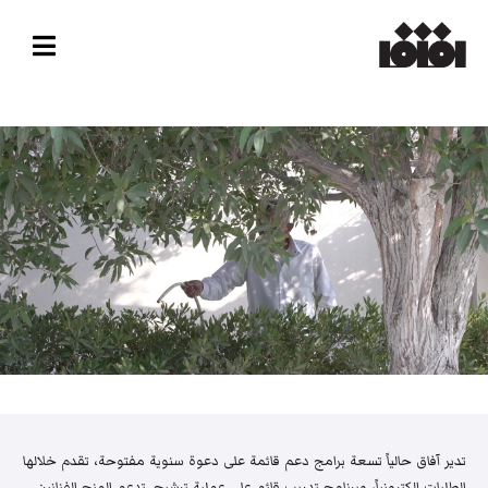
تدير آفاق حالياً تسعة برامج دعم قائمة على دعوة سنوية مفتوحة، تقدم خلالها
الطلبات إلكترونياً، وبرنامج تدريب قائم على عملية ترشيح. تدعم المنح الفنانين