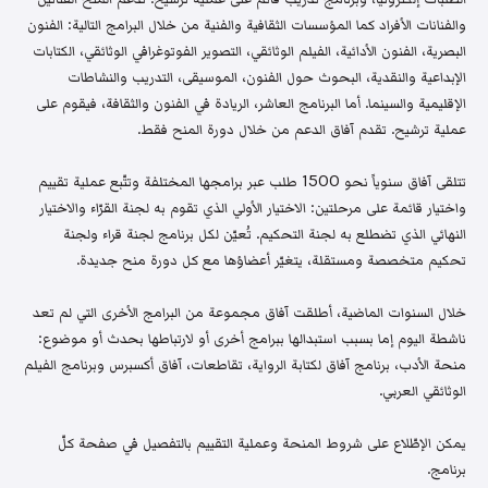
والفنانات الأفراد كما المؤسسات الثقافية والفنية من خلال البرامج التالية: الفنون
البصرية، الفنون الأدائية، الفيلم الوثائقي، التصوير الفوتوغرافي الوثائقي، الكتابات
الإبداعية والنقدية، البحوث حول الفنون، الموسيقى، التدريب والنشاطات
الإقليمية والسينما. أما البرنامج العاشر، الريادة في الفنون والثقافة، فيقوم على
عملية ترشيح. تقدم آفاق الدعم من خلال دورة المنح فقط.
تتلقى آفاق سنوياً نحو 1500 طلب عبر برامجها المختلفة وتتّبع عملية تقييم
واختيار قائمة على مرحلتين: الاختيار الأولي الذي تقوم به لجنة القرّاء والاختيار
النهائي الذي تضطلع به لجنة التحكيم. تُعيّن لكل برنامج لجنة قراء ولجنة
تحكيم متخصصة ومستقلة، يتغيّر أعضاؤها مع كل دورة منح جديدة.
خلال السنوات الماضية، أطلقت آفاق مجموعة من البرامج الأخرى التي لم تعد
ناشطة اليوم إما بسبب استبدالها ببرامج أخرى أو لارتباطها بحدث أو موضوع:
منحة الأدب، برنامج آفاق لكتابة الرواية، تقاطعات، آفاق أكسبرس وبرنامج الفيلم
الوثائقي العربي.
يمكن الإطّلاع على شروط المنحة وعملية التقييم بالتفصيل في صفحة كلّ
برنامج.