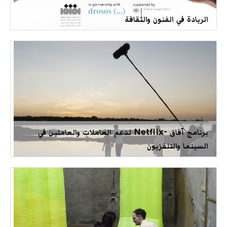
الريادة في الفنون والثقافة
برنامج آفاق -Netflix لدعم العاملات والعاملين في
السينما والتلفزيون