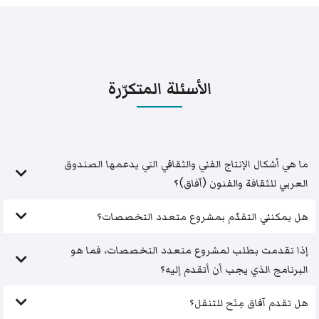
الأسئلة المتكرّرة
ما هي أشكال الإنتاج الفني والثقافي التي يدعمها الصندوق
العربي للثقافة والفنون (آفاق)؟
هل يمكنني التقدّم بمشروع متعدد التخصصات؟
إذا تقدمت بطلب لمشروع متعدد التخصصات، فما هو
البرنامج الذي يجب أن أتقدم إليه؟
هل تقدم آفاق مِنَح للتنقل؟