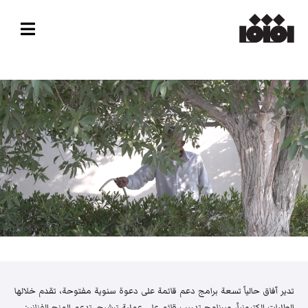
تدير آفاق حالياً تسعة برامج دعم قائمة على دعوة سنوية مفتوحة، تقدم خلالها
الطلبات إلكترونياً، وبرنامج تدريب قائم على عملية ترشيح. تدعم المنح الفنانين