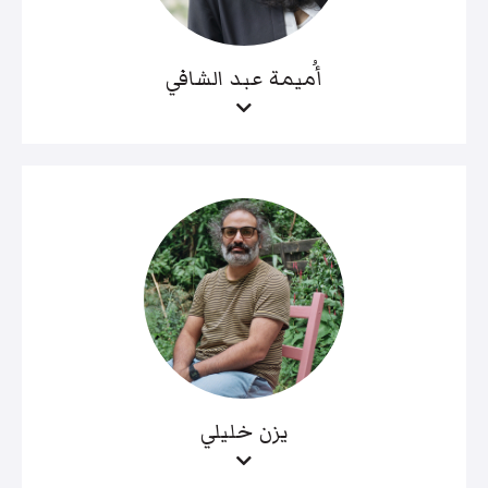
أُميمة عبد الشافي
يزن خليلي