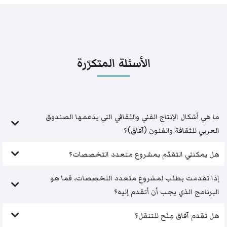
الأسئلة المتكرّرة
ما هي أشكال الإنتاج الفني والثقافي التي يدعمها الصندوق
العربي للثقافة والفنون (آفاق)؟
هل يمكنني التقدّم بمشروع متعدد التخصصات؟
إذا تقدمت بطلب لمشروع متعدد التخصصات، فما هو
البرنامج الذي يجب أن أتقدم إليه؟
هل تقدم آفاق مِنَح للتنقل؟