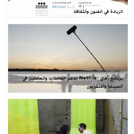
الريادة في الفنون والثقافة
برنامج آفاق -Netflix لدعم العاملات والعاملين في
السينما والتلفزيون