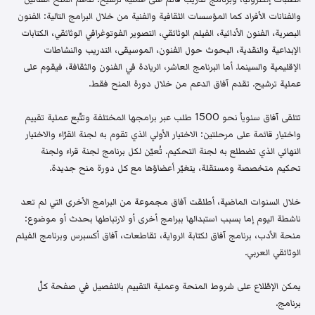
والفنانات الأفراد كما المؤسسات الثقافية والفنية من خلال البرامج التالية: الفنون
البصرية، الفنون الأدائية، الفيلم الوثائقي، التصوير الفوتوغرافي الوثائقي، الكتابات
الإبداعية والنقدية، البحوث حول الفنون، الموسيقى، التدريب والنشاطات
الإقليمية والسينما. أما البرنامج العاشر، الريادة في الفنون والثقافة، فيقوم على
عملية ترشيح. تقدم آفاق الدعم من خلال دورة المنح فقط.
تتلقى آفاق سنوياً نحو 1500 طلب عبر برامجها المختلفة وتتّبع عملية تقييم
واختيار قائمة على مرحلتين: الاختيار الأولي الذي تقوم به لجنة القرّاء والاختيار
النهائي الذي تضطلع به لجنة التحكيم. تُعيّن لكل برنامج لجنة قراء ولجنة
تحكيم متخصصة ومستقلة، يتغيّر أعضاؤها مع كل دورة منح جديدة.
خلال السنوات الماضية، أطلقت آفاق مجموعة من البرامج الأخرى التي لم تعد
ناشطة اليوم إما بسبب استبدالها ببرامج أخرى أو لارتباطها بحدث أو موضوع:
منحة الأدب، برنامج آفاق لكتابة الرواية، تقاطعات، آفاق أكسبرس وبرنامج الفيلم
الوثائقي العربي.
يمكن الإطّلاع على شروط المنحة وعملية التقييم بالتفصيل في صفحة كلّ
برنامج.