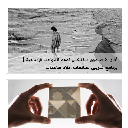
آفاق X صندوق نتفليكس لدعم المواهب الإبداعية |
برنامج تدريبي لصانعات أفلام صاعدات