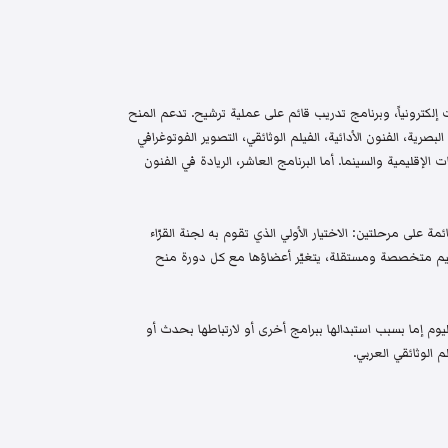
إلكترونياً، وبرنامج تدريب قائم على عملية ترشيح. تدعم المنح
البصرية، الفنون الأدائية، الفيلم الوثائقي، التصوير الفوتوغرافي
الإقليمية والسينما. أما البرنامج العاشر، الريادة في الفنون
م واختيار قائمة على مرحلتين: الاختيار الأولي الذي تقوم به لجنة القرّاء
 تحكيم متخصصة ومستقلة، يتغيّر أعضاؤها مع كل دورة منح
م إما بسبب استبدالها ببرامج أخرى أو لارتباطها بحدث أو
 الوثائقي العربي.