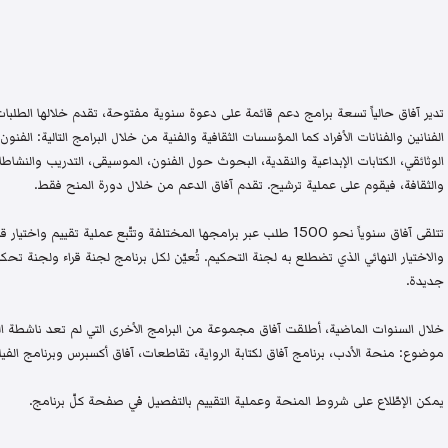
تدير آفاق حالياً تسعة برامج دعم قائمة على دعوة سنوية مفتوحة، تقدم خلالها الطلبات 
الفنانين والفنانات الأفراد كما المؤسسات الثقافية والفنية من خلال البرامج التالية: الفنون 
الوثائقي، الكتابات الإبداعية والنقدية، البحوث حول الفنون، الموسيقى، التدريب والنشاطات 
والثقافة، فيقوم على عملية ترشيح. تقدم آفاق الدعم من خلال دورة المنح فقط.
تتلقى آفاق سنوياً نحو 1500 طلب عبر برامجها المختلفة وتتّبع عملية تقيي
والاختيار النهائي الذي تضطلع به لجنة التحكيم. تُعيّن لكل برنامج لجنة قراء ولجنة
جديدة.
خلال السنوات الماضية، أطلقت آفاق مجموعة من البرامج الأخرى التي لم تعد ناشطة اليو
موضوع: منحة الأدب، برنامج آفاق لكتابة الرواية، تقاطعات، آفاق أكسبرس وبرنامج الفيلم
يمكن الإطّلاع على شروط المنحة وعملية التقييم بالتفصيل في صفحة كلّ برنامج.