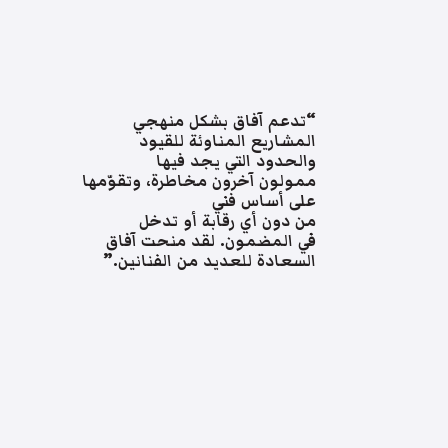
“تدعم آفاق بشكل منهجي
المشاريع المناوئة للقيود
والحدود التي يجد فيها
ممولون آخرون مخاطرة، وتقوّمها
على أساس فني
من دون أي رقابة أو تدخل
في المضمون. لقد منحت آفاق
السعادة للعديد من الفنانين.”