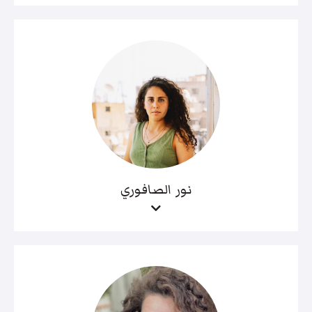
نور الصافوري