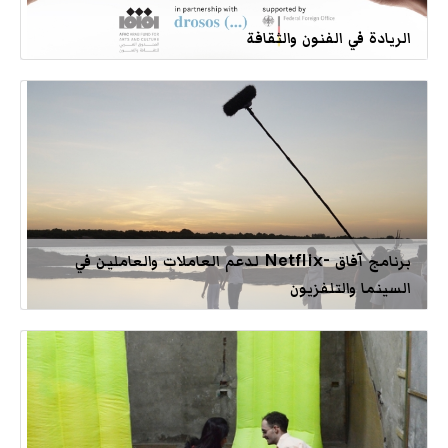
الريادة في الفنون والثقافة
برنامج آفاق -Netflix لدعم العاملات والعاملين في
السينما والتلفزيون