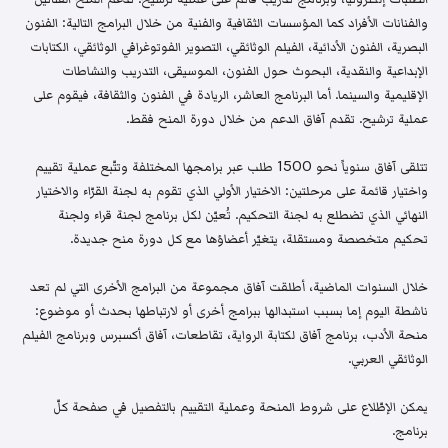
والفنانات الأفراد كما المؤسسات الثقافية والفنية من خلال البرامج التالية: الفنون
البصرية، الفنون الأدائية، الفيلم الوثائقي، التصوير الفوتوغرافي الوثائقي، الكتابات
الإبداعية والنقدية، البحوث حول الفنون، الموسيقى، التدريب والنشاطات
الإقليمية والسينما. أما البرنامج العاشر، الريادة في الفنون والثقافة، فيقوم على
عملية ترشيح. تقدم آفاق الدعم من خلال دورة المنح فقط.
تتلقى آفاق سنوياً نحو 1500 طلب عبر برامجها المختلفة وتتّبع عملية تقييم
واختيار قائمة على مرحلتين: الاختيار الأولي الذي تقوم به لجنة القرّاء والاختيار
النهائي الذي تضطلع به لجنة التحكيم. تُعيّن لكل برنامج لجنة قراء ولجنة
تحكيم متخصصة ومستقلة، يتغيّر أعضاؤها مع كل دورة منح جديدة.
خلال السنوات الماضية، أطلقت آفاق مجموعة من البرامج الأخرى التي لم تعد
ناشطة اليوم إما بسبب استبدالها ببرامج أخرى أو لارتباطها بحدث أو موضوع:
منحة الأدب، برنامج آفاق لكتابة الرواية، تقاطعات، آفاق أكسبرس وبرنامج الفيلم
الوثائقي العربي.
يمكن الإطّلاع على شروط المنحة وعملية التقييم بالتفصيل في صفحة كلّ
برنامج.