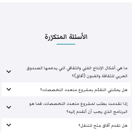
الأسئلة المتكرّرة
ما هي أشكال الإنتاج الفني والثقافي التي يدعمها الصندوق
العربي للثقافة والفنون (آفاق)؟
هل يمكنني التقدّم بمشروع متعدد التخصصات؟
إذا تقدمت بطلب لمشروع متعدد التخصصات، فما هو
البرنامج الذي يجب أن أتقدم إليه؟
هل تقدم آفاق مِنَح للتنقل؟