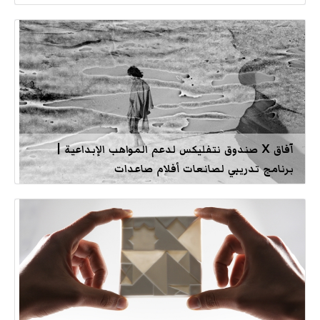
آفاق X صندوق نتفليكس لدعم المواهب الإبداعية |
برنامج تدريبي لصانعات أفلام صاعدات