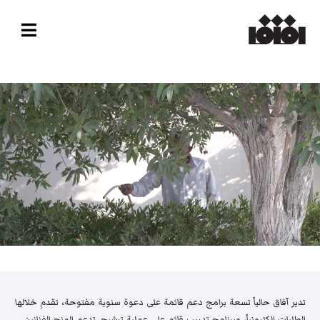
تدير آفاق حالياً تسعة برامج دعم قائمة على دعوة سنوية مفتوحة، تقدم خلالها
الطلبات إلكترونياً، وبرنامج تدريب قائم على عملية ترشيح. تدعم المنح الفنانين