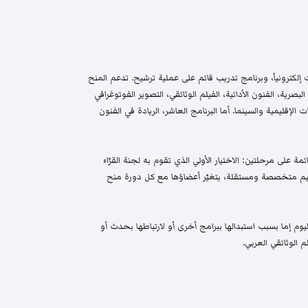
إلكترونياً، وبرنامج تدريب قائم على عملية ترشيح. تدعم المنح
البصرية، الفنون الأدائية، الفيلم الوثائقي، التصوير الفوتوغرافي
الإقليمية والسينما. أما البرنامج العاشر، الريادة في الفنون
م واختيار قائمة على مرحلتين: الاختيار الأولي الذي تقوم به لجنة القرّاء
 تحكيم متخصصة ومستقلة، يتغيّر أعضاؤها مع كل دورة منح
م إما بسبب استبدالها ببرامج أخرى أو لارتباطها بحدث أو
 الوثائقي العربي.