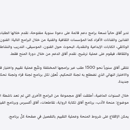
تدير آفاق حالياً تسعة برامج دعم قائمة على دعوة سنوية مفتوحة، تقدم خلالها الطلبات 
الفنانين والفنانات الأفراد كما المؤسسات الثقافية والفنية من خلال البرامج التالية: الفنون 
الوثائقي، الكتابات الإبداعية والنقدية، البحوث حول الفنون، الموسيقى، التدريب والنشاطات 
والثقافة، فيقوم على عملية ترشيح. تقدم آفاق الدعم من خلال دورة المنح فقط.
تتلقى آفاق سنوياً نحو 1500 طلب عبر برامجها المختلفة وتتّبع عملية تقيي
والاختيار النهائي الذي تضطلع به لجنة التحكيم. تُعيّن لكل برنامج لجنة قراء ولجنة
جديدة.
خلال السنوات الماضية، أطلقت آفاق مجموعة من البرامج الأخرى التي لم تعد ناشطة اليو
موضوع: منحة الأدب، برنامج آفاق لكتابة الرواية، تقاطعات، آفاق أكسبرس وبرنامج الفيلم
يمكن الإطّلاع على شروط المنحة وعملية التقييم بالتفصيل في صفحة كلّ برنامج.