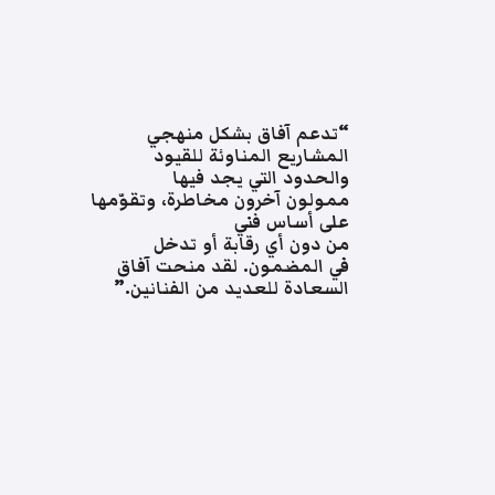
“تدعم آفاق بشكل منهجي
المشاريع المناوئة للقيود
والحدود التي يجد فيها
ممولون آخرون مخاطرة، وتقوّمها
على أساس فني
من دون أي رقابة أو تدخل
في المضمون. لقد منحت آفاق
السعادة للعديد من الفنانين.”