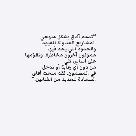
“تدعم آفاق بشكل منهجي
المشاريع المناوئة للقيود
والحدود التي يجد فيها
ممولون آخرون مخاطرة، وتقوّمها
على أساس فني
من دون أي رقابة أو تدخل
في المضمون. لقد منحت آفاق
السعادة للعديد من الفنانين.”