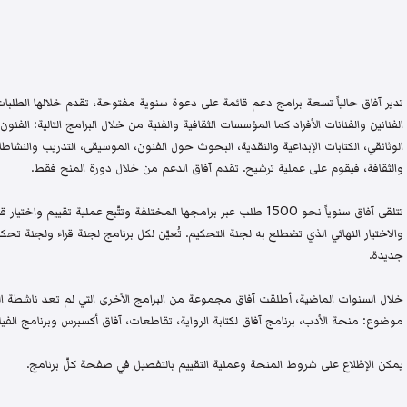
تدير آفاق حالياً تسعة برامج دعم قائمة على دعوة سنوية مفتوحة، تقدم خلالها الطلبات 
الفنانين والفنانات الأفراد كما المؤسسات الثقافية والفنية من خلال البرامج التالية: الفنون 
الوثائقي، الكتابات الإبداعية والنقدية، البحوث حول الفنون، الموسيقى، التدريب والنشاطات 
والثقافة، فيقوم على عملية ترشيح. تقدم آفاق الدعم من خلال دورة المنح فقط.
تتلقى آفاق سنوياً نحو 1500 طلب عبر برامجها المختلفة وتتّبع عملية تقيي
والاختيار النهائي الذي تضطلع به لجنة التحكيم. تُعيّن لكل برنامج لجنة قراء ولجنة
جديدة.
خلال السنوات الماضية، أطلقت آفاق مجموعة من البرامج الأخرى التي لم تعد ناشطة اليو
موضوع: منحة الأدب، برنامج آفاق لكتابة الرواية، تقاطعات، آفاق أكسبرس وبرنامج الفيلم
يمكن الإطّلاع على شروط المنحة وعملية التقييم بالتفصيل في صفحة كلّ برنامج.