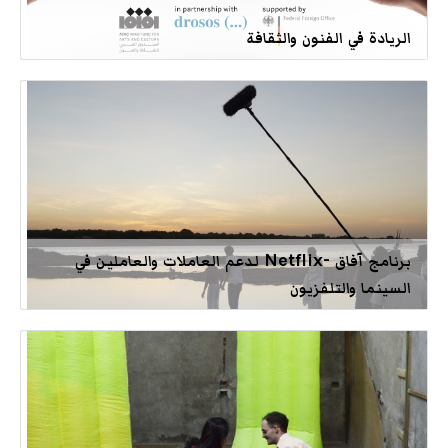
الريادة في الفنون والثقافة
برنامج آفاق -Netflix لدعم العاملات والعاملين في
السينما والتلفزيون