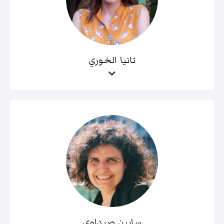
تانيا الخوري
سابين صيداوي