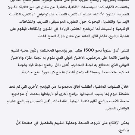
والفنانات الأفراد كما المؤسسات الثقافية والفنية من خلال البرامج التالية: الفنون
البصرية، الفنون الأدائية، الفيلم الوثائقي، التصوير الفوتوغرافي الوثائقي، الكتابات
الإبداعية والنقدية، البحوث حول الفنون، الموسيقى، التدريب والنشاطات
الإقليمية والسينما. أما البرنامج العاشر، الريادة في الفنون والثقافة، فيقوم على
عملية ترشيح. تقدم آفاق الدعم من خلال دورة المنح فقط.
تتلقى آفاق سنوياً نحو 1500 طلب عبر برامجها المختلفة وتتّبع عملية تقييم
واختيار قائمة على مرحلتين: الاختيار الأولي الذي تقوم به لجنة القرّاء والاختيار
النهائي الذي تضطلع به لجنة التحكيم. تُعيّن لكل برنامج لجنة قراء ولجنة
تحكيم متخصصة ومستقلة، يتغيّر أعضاؤها مع كل دورة منح جديدة.
خلال السنوات الماضية، أطلقت آفاق مجموعة من البرامج الأخرى التي لم تعد
ناشطة اليوم إما بسبب استبدالها ببرامج أخرى أو لارتباطها بحدث أو موضوع:
منحة الأدب، برنامج آفاق لكتابة الرواية، تقاطعات، آفاق أكسبرس وبرنامج الفيلم
الوثائقي العربي.
يمكن الإطّلاع على شروط المنحة وعملية التقييم بالتفصيل في صفحة كلّ
برنامج.