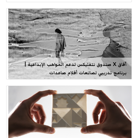
آفاق X صندوق نتفليكس لدعم المواهب الإبداعية |
برنامج تدريبي لصانعات أفلام صاعدات