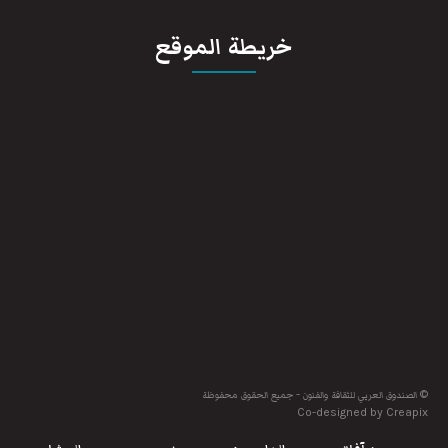
خريطة الموقع
© الصندوق العربي للثقافة والفنون - جميع الحقوق محفوظة
Co-designed by Creapix