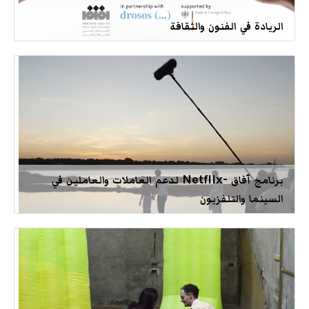
الريادة في الفنون والثقافة
برنامج آفاق -Netflix لدعم العاملات والعاملين في
السينما والتلفزيون