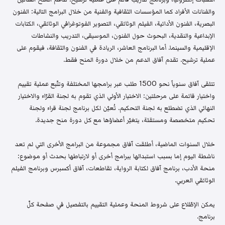
والفنانات الأفراد كما المؤسسات الثقافية والفنية من خلال البرامج التالية: الفنون
البصرية، الفنون الأدائية، الفيلم الوثائقي، التصوير الفوتوغرافي الوثائقي، الكتابات
الإبداعية والنقدية، البحوث حول الفنون، الموسيقى، التدريب والنشاطات
الإقليمية والسينما. أما البرنامج العاشر، الريادة في الفنون والثقافة، فيقوم على
عملية ترشيح. تقدم آفاق الدعم من خلال دورة المنح فقط.
تتلقى آفاق سنوياً نحو 1500 طلب عبر برامجها المختلفة وتتّبع عملية تقييم
واختيار قائمة على مرحلتين: الاختيار الأولي الذي تقوم به لجنة القرّاء والاختيار
النهائي الذي تضطلع به لجنة التحكيم. تُعيّن لكل برنامج لجنة قراء ولجنة
تحكيم متخصصة ومستقلة، يتغيّر أعضاؤها مع كل دورة منح جديدة.
خلال السنوات الماضية، أطلقت آفاق مجموعة من البرامج الأخرى التي لم تعد
ناشطة اليوم إما بسبب استبدالها ببرامج أخرى أو لارتباطها بحدث أو موضوع:
منحة الأدب، برنامج آفاق لكتابة الرواية، تقاطعات، آفاق أكسبرس وبرنامج الفيلم
الوثائقي العربي.
يمكن الإطّلاع على شروط المنحة وعملية التقييم بالتفصيل في صفحة كلّ
برنامج.