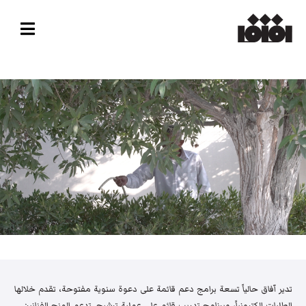
تدير آفاق حالياً تسعة برامج دعم قائمة على دعوة سنوية مفتوحة، تقدم خلالها
الطلبات إلكترونياً، وبرنامج تدريب قائم على عملية ترشيح. تدعم المنح الفنانين