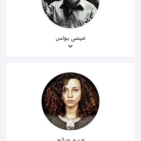
عيسى بولس
مريم صالح