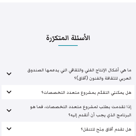
الأسئلة المتكرّرة
ما هي أشكال الإنتاج الفني والثقافي التي يدعمها الصندوق
العربي للثقافة والفنون (آفاق)؟
هل يمكنني التقدّم بمشروع متعدد التخصصات؟
إذا تقدمت بطلب لمشروع متعدد التخصصات، فما هو
البرنامج الذي يجب أن أتقدم إليه؟
هل تقدم آفاق مِنَح للتنقل؟