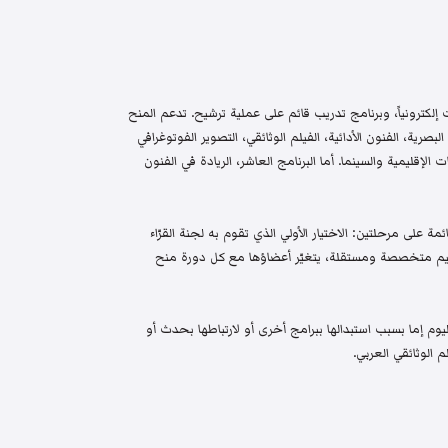
إلكترونياً، وبرنامج تدريب قائم على عملية ترشيح. تدعم المنح
البصرية، الفنون الأدائية، الفيلم الوثائقي، التصوير الفوتوغرافي
الإقليمية والسينما. أما البرنامج العاشر، الريادة في الفنون
م واختيار قائمة على مرحلتين: الاختيار الأولي الذي تقوم به لجنة القرّاء
 تحكيم متخصصة ومستقلة، يتغيّر أعضاؤها مع كل دورة منح
م إما بسبب استبدالها ببرامج أخرى أو لارتباطها بحدث أو
 الوثائقي العربي.