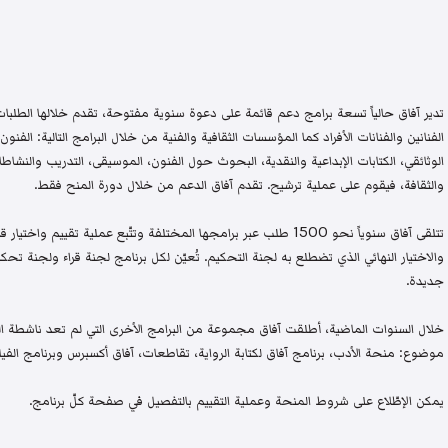
تدير آفاق حالياً تسعة برامج دعم قائمة على دعوة سنوية مفتوحة، تقدم خلالها الطلبات 
الفنانين والفنانات الأفراد كما المؤسسات الثقافية والفنية من خلال البرامج التالية: الفنون 
الوثائقي، الكتابات الإبداعية والنقدية، البحوث حول الفنون، الموسيقى، التدريب والنشاطات 
والثقافة، فيقوم على عملية ترشيح. تقدم آفاق الدعم من خلال دورة المنح فقط.
تتلقى آفاق سنوياً نحو 1500 طلب عبر برامجها المختلفة وتتّبع عملية تقيي
والاختيار النهائي الذي تضطلع به لجنة التحكيم. تُعيّن لكل برنامج لجنة قراء ولجنة
جديدة.
خلال السنوات الماضية، أطلقت آفاق مجموعة من البرامج الأخرى التي لم تعد ناشطة اليو
موضوع: منحة الأدب، برنامج آفاق لكتابة الرواية، تقاطعات، آفاق أكسبرس وبرنامج الفيلم
يمكن الإطّلاع على شروط المنحة وعملية التقييم بالتفصيل في صفحة كلّ برنامج.