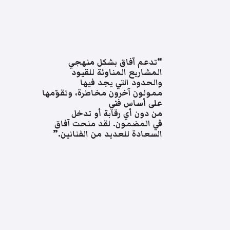
“تدعم آفاق بشكل منهجي
المشاريع المناوئة للقيود
والحدود التي يجد فيها
ممولون آخرون مخاطرة، وتقوّمها
على أساس فني
من دون أي رقابة أو تدخل
في المضمون. لقد منحت آفاق
السعادة للعديد من الفنانين.”