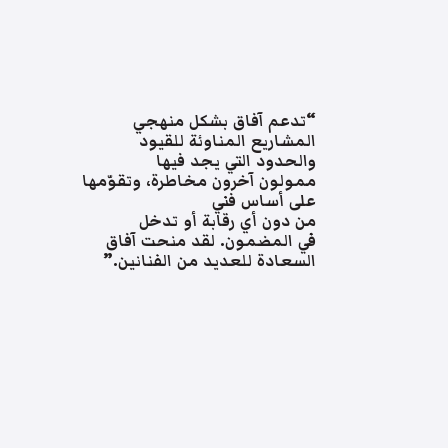
“تدعم آفاق بشكل منهجي
المشاريع المناوئة للقيود
والحدود التي يجد فيها
ممولون آخرون مخاطرة، وتقوّمها
على أساس فني
من دون أي رقابة أو تدخل
في المضمون. لقد منحت آفاق
السعادة للعديد من الفنانين.”