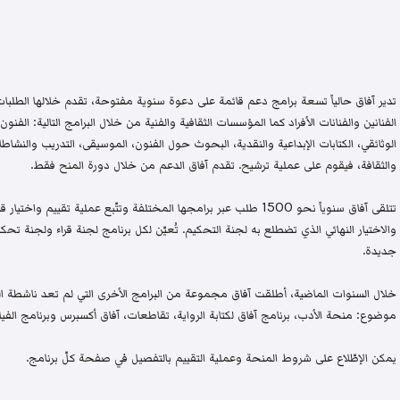
تدير آفاق حالياً تسعة برامج دعم قائمة على دعوة سنوية مفتوحة، تقدم خلالها الطلبات 
الفنانين والفنانات الأفراد كما المؤسسات الثقافية والفنية من خلال البرامج التالية: الفنون 
الوثائقي، الكتابات الإبداعية والنقدية، البحوث حول الفنون، الموسيقى، التدريب والنشاطات 
والثقافة، فيقوم على عملية ترشيح. تقدم آفاق الدعم من خلال دورة المنح فقط.
تتلقى آفاق سنوياً نحو 1500 طلب عبر برامجها المختلفة وتتّبع عملية تقيي
والاختيار النهائي الذي تضطلع به لجنة التحكيم. تُعيّن لكل برنامج لجنة قراء ولجنة
جديدة.
خلال السنوات الماضية، أطلقت آفاق مجموعة من البرامج الأخرى التي لم تعد ناشطة اليو
موضوع: منحة الأدب، برنامج آفاق لكتابة الرواية، تقاطعات، آفاق أكسبرس وبرنامج الفيلم
يمكن الإطّلاع على شروط المنحة وعملية التقييم بالتفصيل في صفحة كلّ برنامج.