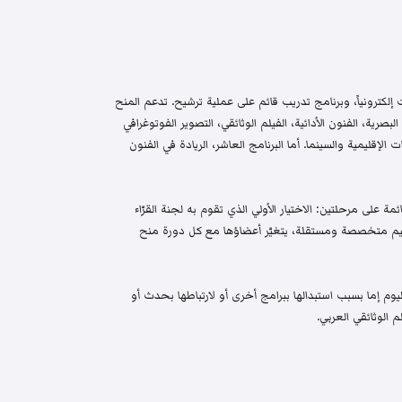
إلكترونياً، وبرنامج تدريب قائم على عملية ترشيح. تدعم المنح
البصرية، الفنون الأدائية، الفيلم الوثائقي، التصوير الفوتوغرافي
الإقليمية والسينما. أما البرنامج العاشر، الريادة في الفنون
م واختيار قائمة على مرحلتين: الاختيار الأولي الذي تقوم به لجنة القرّاء
 تحكيم متخصصة ومستقلة، يتغيّر أعضاؤها مع كل دورة منح
م إما بسبب استبدالها ببرامج أخرى أو لارتباطها بحدث أو
 الوثائقي العربي.