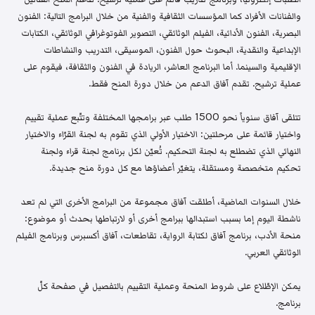
والفنانات الأفراد كما المؤسسات الثقافية والفنية من خلال البرامج التالية: الفنون
البصرية، الفنون الأدائية، الفيلم الوثائقي، التصوير الفوتوغرافي الوثائقي، الكتابات
الإبداعية والنقدية، البحوث حول الفنون، الموسيقى، التدريب والنشاطات
الإقليمية والسينما. أما البرنامج العاشر، الريادة في الفنون والثقافة، فيقوم على
عملية ترشيح. تقدم آفاق الدعم من خلال دورة المنح فقط.
تتلقى آفاق سنوياً نحو 1500 طلب عبر برامجها المختلفة وتتّبع عملية تقييم
واختيار قائمة على مرحلتين: الاختيار الأولي الذي تقوم به لجنة القرّاء والاختيار
النهائي الذي تضطلع به لجنة التحكيم. تُعيّن لكل برنامج لجنة قراء ولجنة
تحكيم متخصصة ومستقلة، يتغيّر أعضاؤها مع كل دورة منح جديدة.
خلال السنوات الماضية، أطلقت آفاق مجموعة من البرامج الأخرى التي لم تعد
ناشطة اليوم إما بسبب استبدالها ببرامج أخرى أو لارتباطها بحدث أو موضوع:
منحة الأدب، برنامج آفاق لكتابة الرواية، تقاطعات، آفاق أكسبرس وبرنامج الفيلم
الوثائقي العربي.
يمكن الإطّلاع على شروط المنحة وعملية التقييم بالتفصيل في صفحة كلّ
برنامج.