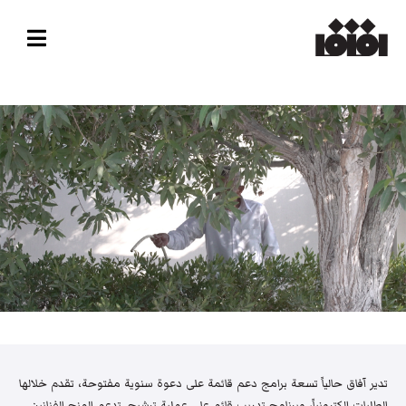
تدير آفاق حالياً تسعة برامج دعم قائمة على دعوة سنوية مفتوحة، تقدم خلالها
الطلبات إلكترونياً، وبرنامج تدريب قائم على عملية ترشيح. تدعم المنح الفنانين