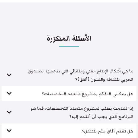
الأسئلة المتكرّرة
ما هي أشكال الإنتاج الفني والثقافي التي يدعمها الصندوق
العربي للثقافة والفنون (آفاق)؟
هل يمكنني التقدّم بمشروع متعدد التخصصات؟
إذا تقدمت بطلب لمشروع متعدد التخصصات، فما هو
البرنامج الذي يجب أن أتقدم إليه؟
هل تقدم آفاق مِنَح للتنقل؟