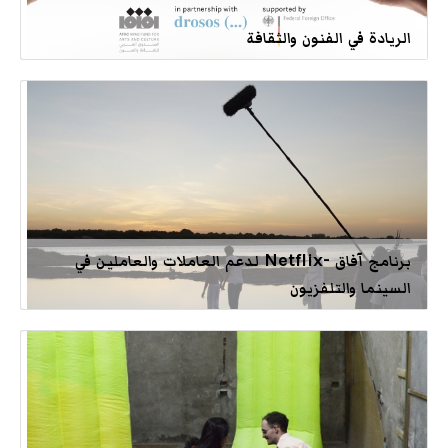
الريادة في الفنون والثقافة
برنامج آفاق -Netflix لدعم العاملات والعاملين في
السينما والتلفزيون