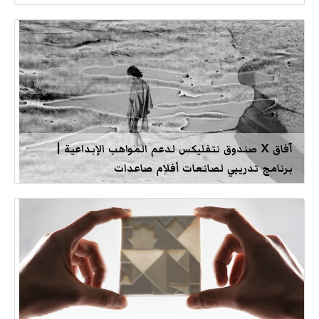
آفاق X صندوق نتفليكس لدعم المواهب الإبداعية |
برنامج تدريبي لصانعات أفلام صاعدات