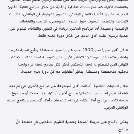
والفنانات الأفراد كما المؤسسات الثقافية والفنية من خلال البرامج التالية: الفنون
البصرية، الفنون الأدائية، الفيلم الوثائقي، التصوير الفوتوغرافي الوثائقي، الكتابات
الإبداعية والنقدية، البحوث حول الفنون، الموسيقى، التدريب والنشاطات
الإقليمية والسينما. أما البرنامج العاشر، الريادة في الفنون والثقافة، فيقوم على
عملية ترشيح. تقدم آفاق الدعم من خلال دورة المنح فقط.
تتلقى آفاق سنوياً نحو 1500 طلب عبر برامجها المختلفة وتتّبع عملية تقييم
واختيار قائمة على مرحلتين: الاختيار الأولي الذي تقوم به لجنة القرّاء والاختيار
النهائي الذي تضطلع به لجنة التحكيم. تُعيّن لكل برنامج لجنة قراء ولجنة
تحكيم متخصصة ومستقلة، يتغيّر أعضاؤها مع كل دورة منح جديدة.
خلال السنوات الماضية، أطلقت آفاق مجموعة من البرامج الأخرى التي لم تعد
ناشطة اليوم إما بسبب استبدالها ببرامج أخرى أو لارتباطها بحدث أو موضوع:
منحة الأدب، برنامج آفاق لكتابة الرواية، تقاطعات، آفاق أكسبرس وبرنامج الفيلم
الوثائقي العربي.
يمكن الإطّلاع على شروط المنحة وعملية التقييم بالتفصيل في صفحة كلّ
برنامج.