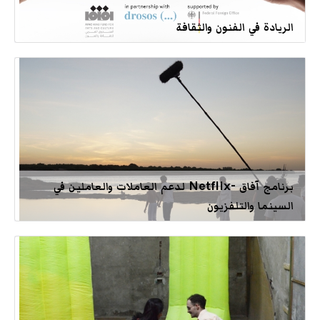
الريادة في الفنون والثقافة
برنامج آفاق -Netflix لدعم العاملات والعاملين في
السينما والتلفزيون