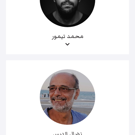
محمد تيمور
نضال الدبس