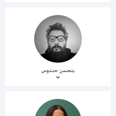
بلحسن حندوس