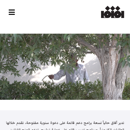
تدير آفاق حالياً تسعة برامج دعم قائمة على دعوة سنوية مفتوحة، تقدم خلالها
الطلبات إلكترونياً، وبرنامج تدريب قائم على عملية ترشيح. تدعم المنح الفنانين