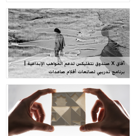
آفاق X صندوق نتفليكس لدعم المواهب الإبداعية |
برنامج تدريبي لصانعات أفلام صاعدات