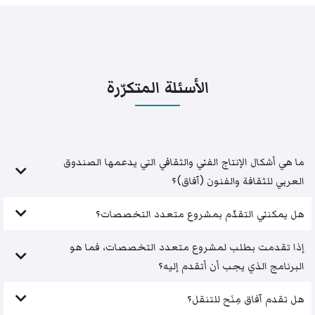
الأسئلة المتكرّرة
ما هي أشكال الإنتاج الفني والثقافي التي يدعمها الصندوق
العربي للثقافة والفنون (آفاق)؟
هل يمكنني التقدّم بمشروع متعدد التخصصات؟
إذا تقدمت بطلب لمشروع متعدد التخصصات، فما هو
البرنامج الذي يجب أن أتقدم إليه؟
هل تقدم آفاق مِنَح للتنقل؟