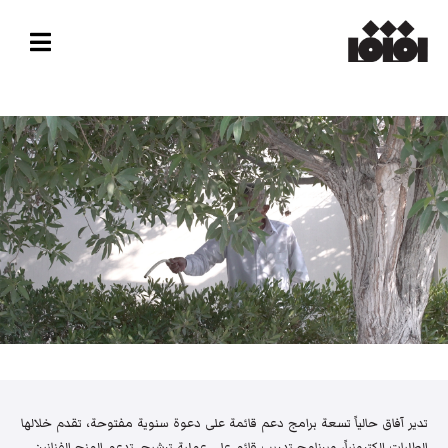
تدير آفاق حالياً تسعة برامج دعم قائمة على دعوة سنوية مفتوحة، تقدم خلالها
الطلبات إلكترونياً، وبرنامج تدريب قائم على عملية ترشيح. تدعم المنح الفنانين