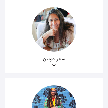
سمر دودين