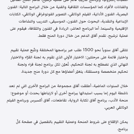
والفنانات الأفراد كما المؤسسات الثقافية والفنية من خلال البرامج التالية: الفنون
البصرية، الفنون الأدائية، الفيلم الوثائقي، التصوير الفوتوغرافي الوثائقي، الكتابات
الإبداعية والنقدية، البحوث حول الفنون، الموسيقى، التدريب والنشاطات
الإقليمية والسينما. أما البرنامج العاشر، الريادة في الفنون والثقافة، فيقوم على
عملية ترشيح. تقدم آفاق الدعم من خلال دورة المنح فقط.
تتلقى آفاق سنوياً نحو 1500 طلب عبر برامجها المختلفة وتتّبع عملية تقييم
واختيار قائمة على مرحلتين: الاختيار الأولي الذي تقوم به لجنة القرّاء والاختيار
النهائي الذي تضطلع به لجنة التحكيم. تُعيّن لكل برنامج لجنة قراء ولجنة
تحكيم متخصصة ومستقلة، يتغيّر أعضاؤها مع كل دورة منح جديدة.
خلال السنوات الماضية، أطلقت آفاق مجموعة من البرامج الأخرى التي لم تعد
ناشطة اليوم إما بسبب استبدالها ببرامج أخرى أو لارتباطها بحدث أو موضوع:
منحة الأدب، برنامج آفاق لكتابة الرواية، تقاطعات، آفاق أكسبرس وبرنامج الفيلم
الوثائقي العربي.
يمكن الإطّلاع على شروط المنحة وعملية التقييم بالتفصيل في صفحة كلّ
برنامج.