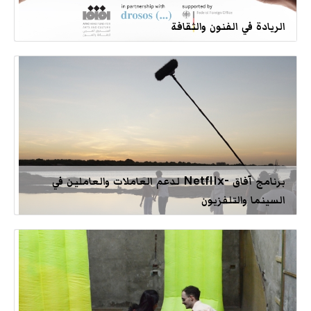
الريادة في الفنون والثقافة
برنامج آفاق -Netflix لدعم العاملات والعاملين في
السينما والتلفزيون