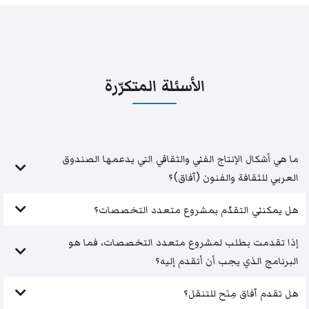
الأسئلة المتكرّرة
ما هي أشكال الإنتاج الفني والثقافي التي يدعمها الصندوق
العربي للثقافة والفنون (آفاق)؟
هل يمكنني التقدّم بمشروع متعدد التخصصات؟
إذا تقدمت بطلب لمشروع متعدد التخصصات، فما هو
البرنامج الذي يجب أن أتقدم إليه؟
هل تقدم آفاق مِنَح للتنقل؟