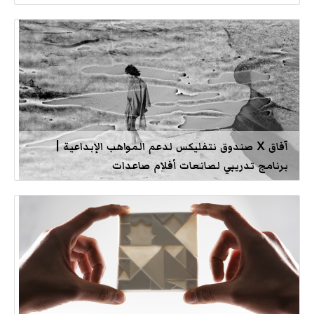
آفاق X صندوق نتفليكس لدعم المواهب الإبداعية |
برنامج تدريبي لصانعات أفلام صاعدات