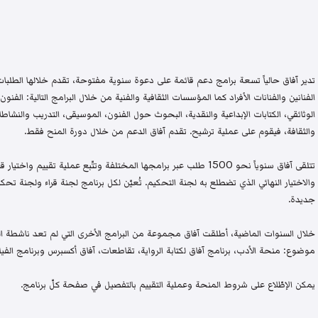
تدير آفاق حالياً تسعة برامج دعم قائمة على دعوة سنوية مفتوحة، تقدم خلالها الطلبات 
الفنانين والفنانات الأفراد كما المؤسسات الثقافية والفنية من خلال البرامج التالية: الفنون 
الوثائقي، الكتابات الإبداعية والنقدية، البحوث حول الفنون، الموسيقى، التدريب والنشاطات 
والثقافة، فيقوم على عملية ترشيح. تقدم آفاق الدعم من خلال دورة المنح فقط.
تتلقى آفاق سنوياً نحو 1500 طلب عبر برامجها المختلفة وتتّبع عملية تقيي
والاختيار النهائي الذي تضطلع به لجنة التحكيم. تُعيّن لكل برنامج لجنة قراء ولجنة
جديدة.
خلال السنوات الماضية، أطلقت آفاق مجموعة من البرامج الأخرى التي لم تعد ناشطة اليو
موضوع: منحة الأدب، برنامج آفاق لكتابة الرواية، تقاطعات، آفاق أكسبرس وبرنامج الفيلم
يمكن الإطّلاع على شروط المنحة وعملية التقييم بالتفصيل في صفحة كلّ برنامج.