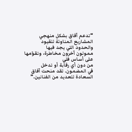
“تدعم آفاق بشكل منهجي
المشاريع المناوئة للقيود
والحدود التي يجد فيها
ممولون آخرون مخاطرة، وتقوّمها
على أساس فني
من دون أي رقابة أو تدخل
في المضمون. لقد منحت آفاق
السعادة للعديد من الفنانين.”