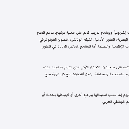
إلكترونياً، وبرنامج تدريب قائم على عملية ترشيح. تدعم المنح
البصرية، الفنون الأدائية، الفيلم الوثائقي، التصوير الفوتوغرافي
الإقليمية والسينما. أما البرنامج العاشر، الريادة في الفنون
م واختيار قائمة على مرحلتين: الاختيار الأولي الذي تقوم به لجنة القرّاء
 تحكيم متخصصة ومستقلة، يتغيّر أعضاؤها مع كل دورة منح
م إما بسبب استبدالها ببرامج أخرى أو لارتباطها بحدث أو
 الوثائقي العربي.