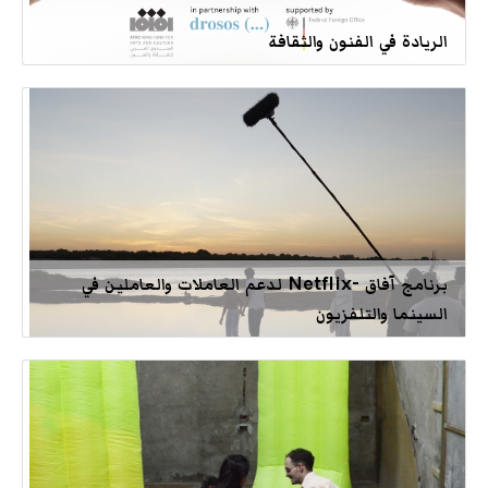
الريادة في الفنون والثقافة
برنامج آفاق -Netflix لدعم العاملات والعاملين في
السينما والتلفزيون