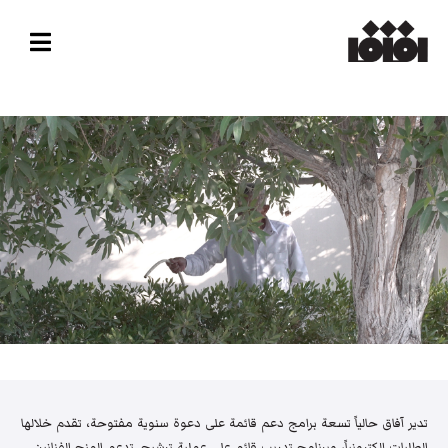
تدير آفاق حالياً تسعة برامج دعم قائمة على دعوة سنوية مفتوحة، تقدم خلالها
الطلبات إلكترونياً، وبرنامج تدريب قائم على عملية ترشيح. تدعم المنح الفنانين