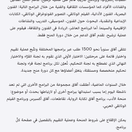
والفنانات الأفراد كما المؤسسات الثقافية والفنية من خلال البرامج التالية: الفنون
البصرية، الفنون الأدائية، الفيلم الوثائقي، التصوير الفوتوغرافي الوثائقي، الكتابات
الإبداعية والنقدية، البحوث حول الفنون، الموسيقى، التدريب والنشاطات
الإقليمية والسينما. أما البرنامج العاشر، الريادة في الفنون والثقافة، فيقوم على
عملية ترشيح. تقدم آفاق الدعم من خلال دورة المنح فقط.
تتلقى آفاق سنوياً نحو 1500 طلب عبر برامجها المختلفة وتتّبع عملية تقييم
واختيار قائمة على مرحلتين: الاختيار الأولي الذي تقوم به لجنة القرّاء والاختيار
النهائي الذي تضطلع به لجنة التحكيم. تُعيّن لكل برنامج لجنة قراء ولجنة
تحكيم متخصصة ومستقلة، يتغيّر أعضاؤها مع كل دورة منح جديدة.
خلال السنوات الماضية، أطلقت آفاق مجموعة من البرامج الأخرى التي لم تعد
ناشطة اليوم إما بسبب استبدالها ببرامج أخرى أو لارتباطها بحدث أو موضوع:
منحة الأدب، برنامج آفاق لكتابة الرواية، تقاطعات، آفاق أكسبرس وبرنامج الفيلم
الوثائقي العربي.
يمكن الإطّلاع على شروط المنحة وعملية التقييم بالتفصيل في صفحة كلّ
برنامج.