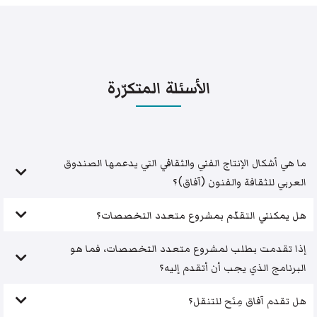
الأسئلة المتكرّرة
ما هي أشكال الإنتاج الفني والثقافي التي يدعمها الصندوق
العربي للثقافة والفنون (آفاق)؟
هل يمكنني التقدّم بمشروع متعدد التخصصات؟
إذا تقدمت بطلب لمشروع متعدد التخصصات، فما هو
البرنامج الذي يجب أن أتقدم إليه؟
هل تقدم آفاق مِنَح للتنقل؟