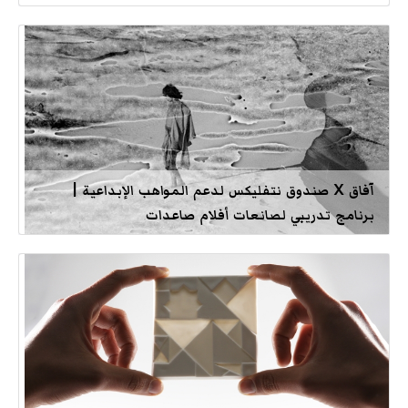
آفاق X صندوق نتفليكس لدعم المواهب الإبداعية |
برنامج تدريبي لصانعات أفلام صاعدات