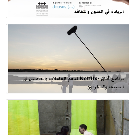
الريادة في الفنون والثقافة
برنامج آفاق -Netflix لدعم العاملات والعاملين في
السينما والتلفزيون