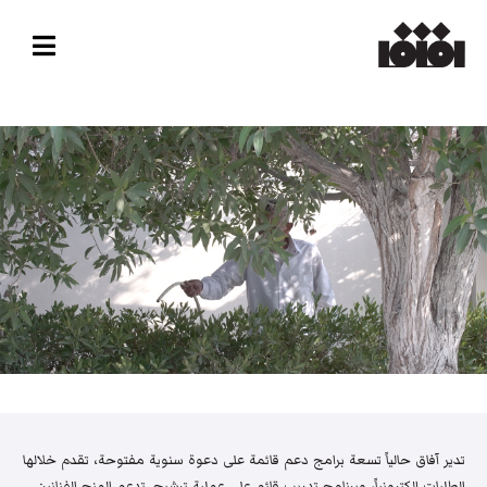
تدير آفاق حالياً تسعة برامج دعم قائمة على دعوة سنوية مفتوحة، تقدم خلالها
الطلبات إلكترونياً، وبرنامج تدريب قائم على عملية ترشيح. تدعم المنح الفنانين