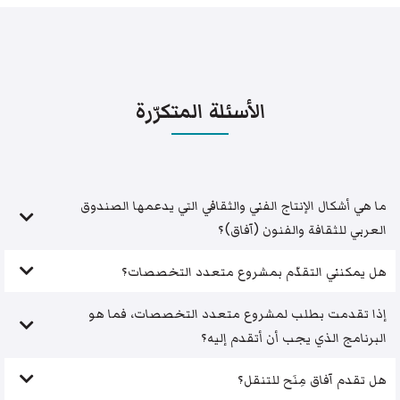
الأسئلة المتكرّرة
ما هي أشكال الإنتاج الفني والثقافي التي يدعمها الصندوق
العربي للثقافة والفنون (آفاق)؟
هل يمكنني التقدّم بمشروع متعدد التخصصات؟
إذا تقدمت بطلب لمشروع متعدد التخصصات، فما هو
البرنامج الذي يجب أن أتقدم إليه؟
هل تقدم آفاق مِنَح للتنقل؟