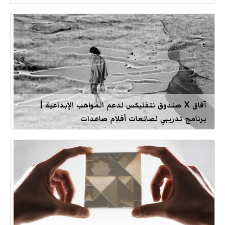
آفاق X صندوق نتفليكس لدعم المواهب الإبداعية |
برنامج تدريبي لصانعات أفلام صاعدات