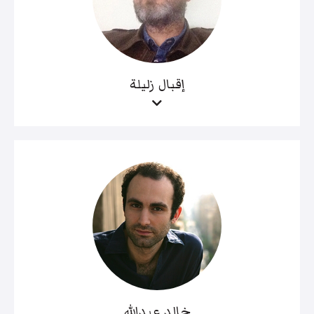
إقبال زليلة
خالد عبدالله