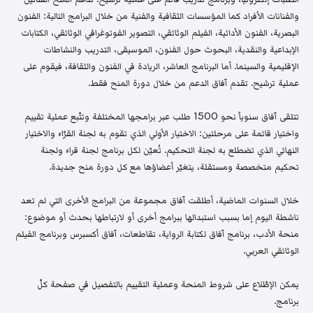
والفنانات الأفراد كما المؤسسات الثقافية والفنية من خلال البرامج التالية: الفنون
البصرية، الفنون الأدائية، الفيلم الوثائقي، التصوير الفوتوغرافي الوثائقي، الكتابات
الإبداعية والنقدية، البحوث حول الفنون، الموسيقى، التدريب والنشاطات
الإقليمية والسينما. أما البرنامج العاشر، الريادة في الفنون والثقافة، فيقوم على
عملية ترشيح. تقدم آفاق الدعم من خلال دورة المنح فقط.
تتلقى آفاق سنوياً نحو 1500 طلب عبر برامجها المختلفة وتتّبع عملية تقييم
واختيار قائمة على مرحلتين: الاختيار الأولي الذي تقوم به لجنة القرّاء والاختيار
النهائي الذي تضطلع به لجنة التحكيم. تُعيّن لكل برنامج لجنة قراء ولجنة
تحكيم متخصصة ومستقلة، يتغيّر أعضاؤها مع كل دورة منح جديدة.
خلال السنوات الماضية، أطلقت آفاق مجموعة من البرامج الأخرى التي لم تعد
ناشطة اليوم إما بسبب استبدالها ببرامج أخرى أو لارتباطها بحدث أو موضوع:
منحة الأدب، برنامج آفاق لكتابة الرواية، تقاطعات، آفاق أكسبرس وبرنامج الفيلم
الوثائقي العربي.
يمكن الإطّلاع على شروط المنحة وعملية التقييم بالتفصيل في صفحة كلّ
برنامج.