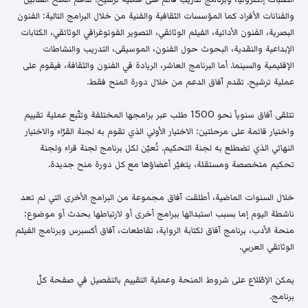
والفنانات الأفراد كما المؤسسات الثقافية والفنية من خلال البرامج التالية: الفنون
البصرية، الفنون الأدائية، الفيلم الوثائقي، التصوير الفوتوغرافي الوثائقي، الكتابات
الإبداعية والنقدية، البحوث حول الفنون، الموسيقى، التدريب والنشاطات
الإقليمية والسينما. أما البرنامج العاشر، الريادة في الفنون والثقافة، فيقوم على
عملية ترشيح. تقدم آفاق الدعم من خلال دورة المنح فقط.
تتلقى آفاق سنوياً نحو 1500 طلب عبر برامجها المختلفة وتتّبع عملية تقييم
واختيار قائمة على مرحلتين: الاختيار الأولي الذي تقوم به لجنة القرّاء والاختيار
النهائي الذي تضطلع به لجنة التحكيم. تُعيّن لكل برنامج لجنة قراء ولجنة
تحكيم متخصصة ومستقلة، يتغيّر أعضاؤها مع كل دورة منح جديدة.
خلال السنوات الماضية، أطلقت آفاق مجموعة من البرامج الأخرى التي لم تعد
ناشطة اليوم إما بسبب استبدالها ببرامج أخرى أو لارتباطها بحدث أو موضوع:
منحة الأدب، برنامج آفاق لكتابة الرواية، تقاطعات، آفاق أكسبرس وبرنامج الفيلم
الوثائقي العربي.
يمكن الإطّلاع على شروط المنحة وعملية التقييم بالتفصيل في صفحة كلّ
برنامج.