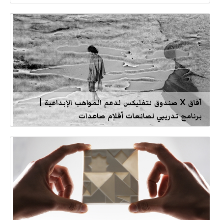
آفاق X صندوق نتفليكس لدعم المواهب الإبداعية |
برنامج تدريبي لصانعات أفلام صاعدات