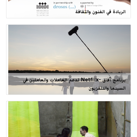
الريادة في الفنون والثقافة
برنامج آفاق -Netflix لدعم العاملات والعاملين في
السينما والتلفزيون