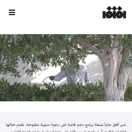
تدير آفاق حالياً تسعة برامج دعم قائمة على دعوة سنوية مفتوحة، تقدم خلالها
الطلبات إلكترونياً، وبرنامج تدريب قائم على عملية ترشيح. تدعم المنح الفنانين