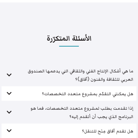
الأسئلة المتكرّرة
ما هي أشكال الإنتاج الفني والثقافي التي يدعمها الصندوق
العربي للثقافة والفنون (آفاق)؟
هل يمكنني التقدّم بمشروع متعدد التخصصات؟
إذا تقدمت بطلب لمشروع متعدد التخصصات، فما هو
البرنامج الذي يجب أن أتقدم إليه؟
هل تقدم آفاق مِنَح للتنقل؟