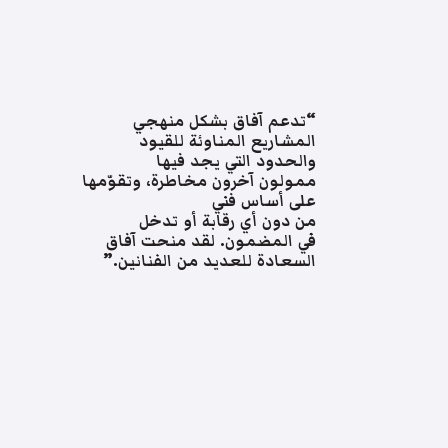
“تدعم آفاق بشكل منهجي
المشاريع المناوئة للقيود
والحدود التي يجد فيها
ممولون آخرون مخاطرة، وتقوّمها
على أساس فني
من دون أي رقابة أو تدخل
في المضمون. لقد منحت آفاق
السعادة للعديد من الفنانين.”