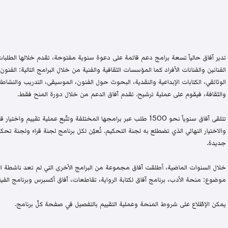
تدير آفاق حالياً تسعة برامج دعم قائمة على دعوة سنوية مفتوحة، تقدم خلالها الطلبات 
الفنانين والفنانات الأفراد كما المؤسسات الثقافية والفنية من خلال البرامج التالية: الفنون 
الوثائقي، الكتابات الإبداعية والنقدية، البحوث حول الفنون، الموسيقى، التدريب والنشاطات 
والثقافة، فيقوم على عملية ترشيح. تقدم آفاق الدعم من خلال دورة المنح فقط.
تتلقى آفاق سنوياً نحو 1500 طلب عبر برامجها المختلفة وتتّبع عملية تقيي
والاختيار النهائي الذي تضطلع به لجنة التحكيم. تُعيّن لكل برنامج لجنة قراء ولجنة
جديدة.
خلال السنوات الماضية، أطلقت آفاق مجموعة من البرامج الأخرى التي لم تعد ناشطة اليو
موضوع: منحة الأدب، برنامج آفاق لكتابة الرواية، تقاطعات، آفاق أكسبرس وبرنامج الفيلم
يمكن الإطّلاع على شروط المنحة وعملية التقييم بالتفصيل في صفحة كلّ برنامج.