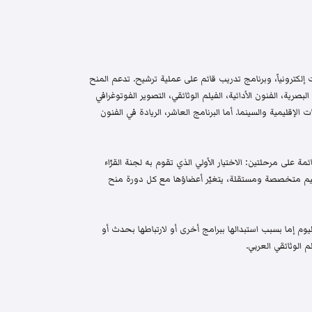
إلكترونياً، وبرنامج تدريب قائم على عملية ترشيح. تدعم المنح
البصرية، الفنون الأدائية، الفيلم الوثائقي، التصوير الفوتوغرافي
الإقليمية والسينما. أما البرنامج العاشر، الريادة في الفنون
م واختيار قائمة على مرحلتين: الاختيار الأولي الذي تقوم به لجنة القرّاء
 تحكيم متخصصة ومستقلة، يتغيّر أعضاؤها مع كل دورة منح
م إما بسبب استبدالها ببرامج أخرى أو لارتباطها بحدث أو
 الوثائقي العربي.