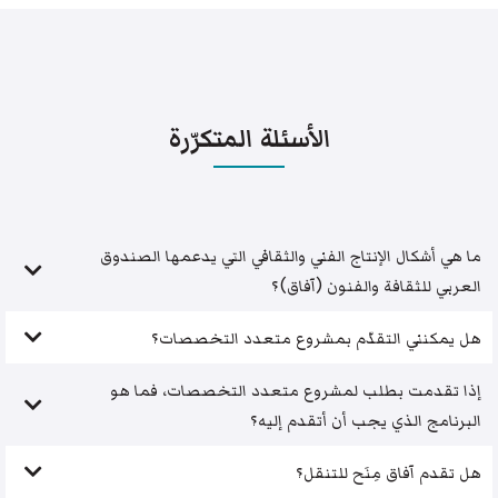
الأسئلة المتكرّرة
ما هي أشكال الإنتاج الفني والثقافي التي يدعمها الصندوق
العربي للثقافة والفنون (آفاق)؟
هل يمكنني التقدّم بمشروع متعدد التخصصات؟
إذا تقدمت بطلب لمشروع متعدد التخصصات، فما هو
البرنامج الذي يجب أن أتقدم إليه؟
هل تقدم آفاق مِنَح للتنقل؟