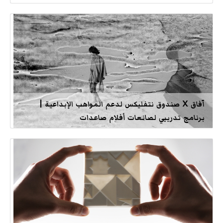
آفاق X صندوق نتفليكس لدعم المواهب الإبداعية |
برنامج تدريبي لصانعات أفلام صاعدات