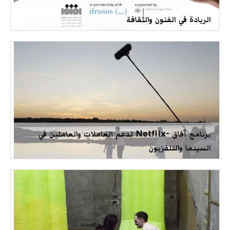
الريادة في الفنون والثقافة
برنامج آفاق -Netflix لدعم العاملات والعاملين في
السينما والتلفزيون