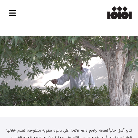
تدير آفاق حالياً تسعة برامج دعم قائمة على دعوة سنوية مفتوحة، تقدم خلالها
الطلبات إلكترونياً، وبرنامج تدريب قائم على عملية ترشيح. تدعم المنح الفنانين