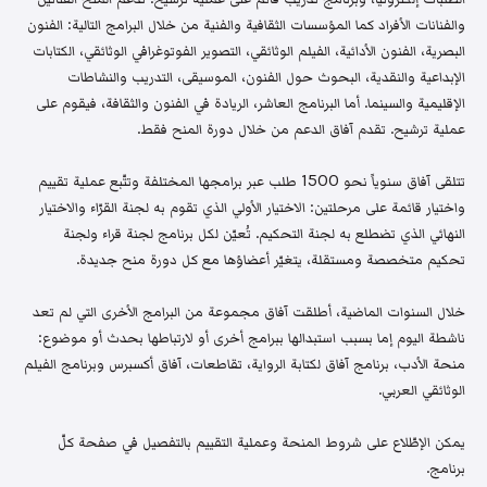
والفنانات الأفراد كما المؤسسات الثقافية والفنية من خلال البرامج التالية: الفنون
البصرية، الفنون الأدائية، الفيلم الوثائقي، التصوير الفوتوغرافي الوثائقي، الكتابات
الإبداعية والنقدية، البحوث حول الفنون، الموسيقى، التدريب والنشاطات
الإقليمية والسينما. أما البرنامج العاشر، الريادة في الفنون والثقافة، فيقوم على
عملية ترشيح. تقدم آفاق الدعم من خلال دورة المنح فقط.
تتلقى آفاق سنوياً نحو 1500 طلب عبر برامجها المختلفة وتتّبع عملية تقييم
واختيار قائمة على مرحلتين: الاختيار الأولي الذي تقوم به لجنة القرّاء والاختيار
النهائي الذي تضطلع به لجنة التحكيم. تُعيّن لكل برنامج لجنة قراء ولجنة
تحكيم متخصصة ومستقلة، يتغيّر أعضاؤها مع كل دورة منح جديدة.
خلال السنوات الماضية، أطلقت آفاق مجموعة من البرامج الأخرى التي لم تعد
ناشطة اليوم إما بسبب استبدالها ببرامج أخرى أو لارتباطها بحدث أو موضوع:
منحة الأدب، برنامج آفاق لكتابة الرواية، تقاطعات، آفاق أكسبرس وبرنامج الفيلم
الوثائقي العربي.
يمكن الإطّلاع على شروط المنحة وعملية التقييم بالتفصيل في صفحة كلّ
برنامج.