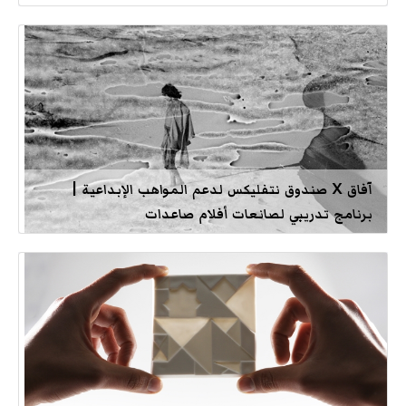
آفاق X صندوق نتفليكس لدعم المواهب الإبداعية |
برنامج تدريبي لصانعات أفلام صاعدات