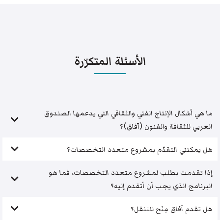
الأسئلة المتكرّرة
ما هي أشكال الإنتاج الفني والثقافي التي يدعمها الصندوق
العربي للثقافة والفنون (آفاق)؟
هل يمكنني التقدّم بمشروع متعدد التخصصات؟
إذا تقدمت بطلب لمشروع متعدد التخصصات، فما هو
البرنامج الذي يجب أن أتقدم إليه؟
هل تقدم آفاق مِنَح للتنقل؟