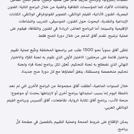
والفنانات الأفراد كما المؤسسات الثقافية والفنية من خلال البرامج التالية: الفنون
البصرية، الفنون الأدائية، الفيلم الوثائقي، التصوير الفوتوغرافي الوثائقي، الكتابات
الإبداعية والنقدية، البحوث حول الفنون، الموسيقى، التدريب والنشاطات
الإقليمية والسينما. أما البرنامج العاشر، الريادة في الفنون والثقافة، فيقوم على
عملية ترشيح. تقدم آفاق الدعم من خلال دورة المنح فقط.
تتلقى آفاق سنوياً نحو 1500 طلب عبر برامجها المختلفة وتتّبع عملية تقييم
واختيار قائمة على مرحلتين: الاختيار الأولي الذي تقوم به لجنة القرّاء والاختيار
النهائي الذي تضطلع به لجنة التحكيم. تُعيّن لكل برنامج لجنة قراء ولجنة
تحكيم متخصصة ومستقلة، يتغيّر أعضاؤها مع كل دورة منح جديدة.
خلال السنوات الماضية، أطلقت آفاق مجموعة من البرامج الأخرى التي لم تعد
ناشطة اليوم إما بسبب استبدالها ببرامج أخرى أو لارتباطها بحدث أو موضوع:
منحة الأدب، برنامج آفاق لكتابة الرواية، تقاطعات، آفاق أكسبرس وبرنامج الفيلم
الوثائقي العربي.
يمكن الإطّلاع على شروط المنحة وعملية التقييم بالتفصيل في صفحة كلّ
برنامج.