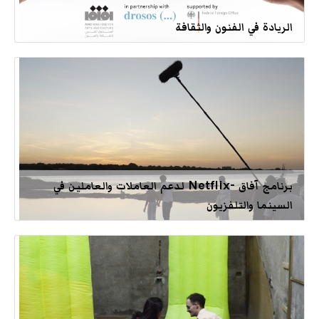
الريادة في الفنون والثقافة
برنامج آفاق -Netflix لدعم العاملات والعاملين في
السينما والتلفزيون