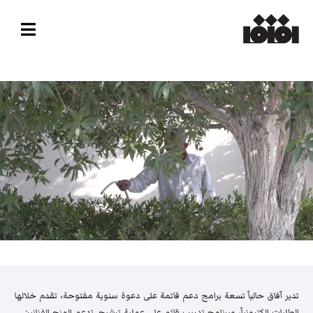
تدير آفاق حالياً تسعة برامج دعم قائمة على دعوة سنوية مفتوحة، تقدم خلالها
الطلبات إلكترونياً، وبرنامج تدريب قائم على عملية ترشيح. تدعم المنح الفنانين