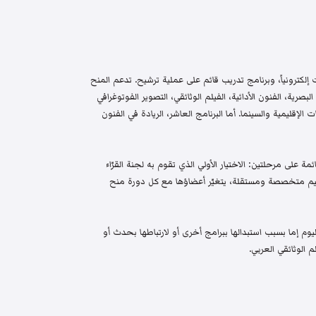
إلكترونياً، وبرنامج تدريب قائم على عملية ترشيح. تدعم المنح
البصرية، الفنون الأدائية، الفيلم الوثائقي، التصوير الفوتوغرافي
الإقليمية والسينما. أما البرنامج العاشر، الريادة في الفنون
م واختيار قائمة على مرحلتين: الاختيار الأولي الذي تقوم به لجنة القرّاء
 تحكيم متخصصة ومستقلة، يتغيّر أعضاؤها مع كل دورة منح
م إما بسبب استبدالها ببرامج أخرى أو لارتباطها بحدث أو
 الوثائقي العربي.