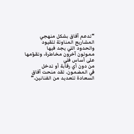
“تدعم آفاق بشكل منهجي
المشاريع المناوئة للقيود
والحدود التي يجد فيها
ممولون آخرون مخاطرة، وتقوّمها
على أساس فني
من دون أي رقابة أو تدخل
في المضمون. لقد منحت آفاق
السعادة للعديد من الفنانين.”