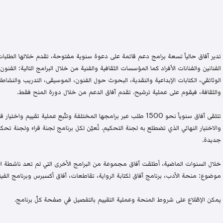
تدير آفاق حالياً تسعة برامج دعم قائمة على دعوة سنوية مفتوحة، تقدم خلالها الطلبات 
الفنانين والفنانات الأفراد كما المؤسسات الثقافية والفنية من خلال البرامج التالية: الفنون 
الوثائقي، الكتابات الإبداعية والنقدية، البحوث حول الفنون، الموسيقى، التدريب والنشاطات 
والثقافة، فيقوم على عملية ترشيح. تقدم آفاق الدعم من خلال دورة المنح فقط.
تتلقى آفاق سنوياً نحو 1500 طلب عبر برامجها المختلفة وتتّبع عملية تقيي
والاختيار النهائي الذي تضطلع به لجنة التحكيم. تُعيّن لكل برنامج لجنة قراء ولجنة
جديدة.
خلال السنوات الماضية، أطلقت آفاق مجموعة من البرامج الأخرى التي لم تعد ناشطة اليو
موضوع: منحة الأدب، برنامج آفاق لكتابة الرواية، تقاطعات، آفاق أكسبرس وبرنامج الفيلم
يمكن الإطّلاع على شروط المنحة وعملية التقييم بالتفصيل في صفحة كلّ برنامج.