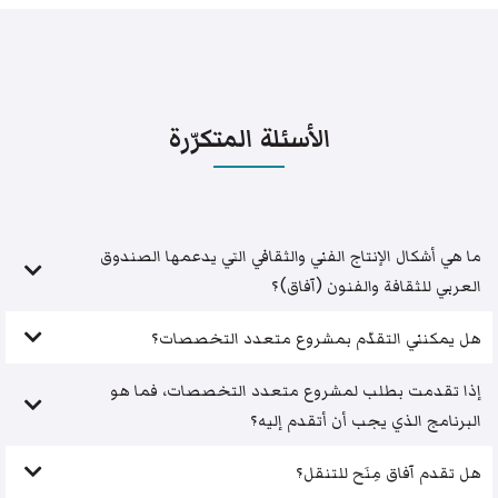
الأسئلة المتكرّرة
ما هي أشكال الإنتاج الفني والثقافي التي يدعمها الصندوق
العربي للثقافة والفنون (آفاق)؟
هل يمكنني التقدّم بمشروع متعدد التخصصات؟
إذا تقدمت بطلب لمشروع متعدد التخصصات، فما هو
البرنامج الذي يجب أن أتقدم إليه؟
هل تقدم آفاق مِنَح للتنقل؟