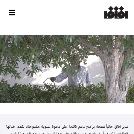
تدير آفاق حالياً تسعة برامج دعم قائمة على دعوة سنوية مفتوحة، تقدم خلالها
الطلبات إلكترونياً، وبرنامج تدريب قائم على عملية ترشيح. تدعم المنح الفنانين