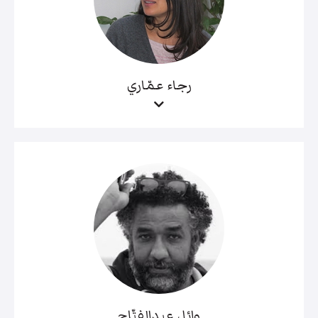
رجاء عمّاري
وائل عبدالفتّاح