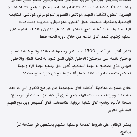
والفنانات الأفراد كما المؤسسات الثقافية والفنية من خلال البرامج التالية: الفنون
البصرية، الفنون الأدائية، الفيلم الوثائقي، التصوير الفوتوغرافي الوثائقي، الكتابات
الإبداعية والنقدية، البحوث حول الفنون، الموسيقى، التدريب والنشاطات
الإقليمية والسينما. أما البرنامج العاشر، الريادة في الفنون والثقافة، فيقوم على
عملية ترشيح. تقدم آفاق الدعم من خلال دورة المنح فقط.
تتلقى آفاق سنوياً نحو 1500 طلب عبر برامجها المختلفة وتتّبع عملية تقييم
واختيار قائمة على مرحلتين: الاختيار الأولي الذي تقوم به لجنة القرّاء والاختيار
النهائي الذي تضطلع به لجنة التحكيم. تُعيّن لكل برنامج لجنة قراء ولجنة
تحكيم متخصصة ومستقلة، يتغيّر أعضاؤها مع كل دورة منح جديدة.
خلال السنوات الماضية، أطلقت آفاق مجموعة من البرامج الأخرى التي لم تعد
ناشطة اليوم إما بسبب استبدالها ببرامج أخرى أو لارتباطها بحدث أو موضوع:
منحة الأدب، برنامج آفاق لكتابة الرواية، تقاطعات، آفاق أكسبرس وبرنامج الفيلم
الوثائقي العربي.
يمكن الإطّلاع على شروط المنحة وعملية التقييم بالتفصيل في صفحة كلّ
برنامج.