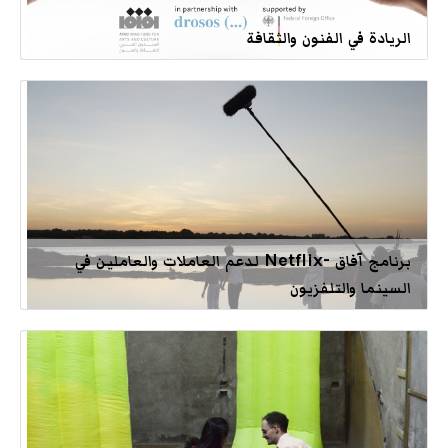
الريادة في الفنون والثقافة
برنامج آفاق -Netflix لدعم العاملات والعاملين في
السينما والتلفزيون