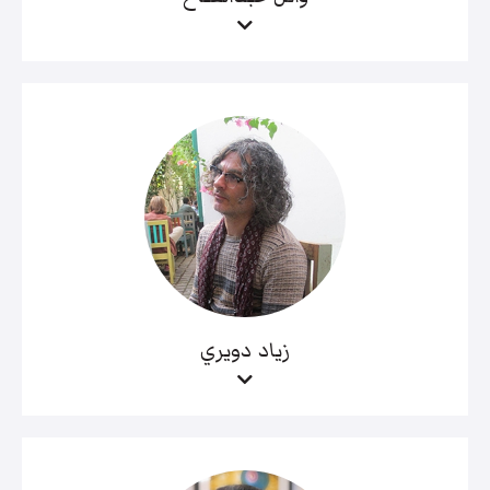
زياد دويري