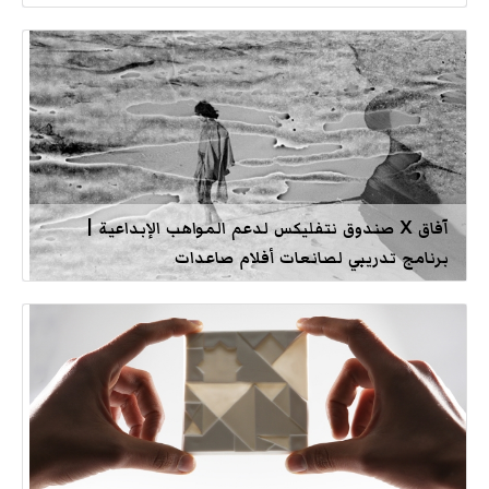
آفاق X صندوق نتفليكس لدعم المواهب الإبداعية |
برنامج تدريبي لصانعات أفلام صاعدات