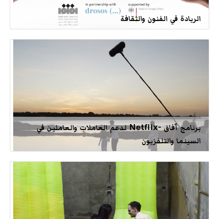
الريادة في الفنون والثقافة
برنامج آفاق -Netflix لدعم العاملات والعاملين في
السينما والتلفزيون