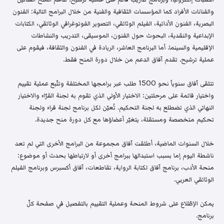
والفنانات الأفراد كما المؤسسات الثقافية والفنية من خلال البرامج التالية: الفنون
البصرية، الفنون الأدائية، الفيلم الوثائقي، التصوير الفوتوغرافي الوثائقي، الكتابات
الإبداعية والنقدية، البحوث حول الفنون، الموسيقى، التدريب والنشاطات
الإقليمية والسينما. أما البرنامج العاشر، الريادة في الفنون والثقافة، فيقوم على
عملية ترشيح. تقدم آفاق الدعم من خلال دورة المنح فقط.
تتلقى آفاق سنوياً نحو 1500 طلب عبر برامجها المختلفة وتتّبع عملية تقييم
واختيار قائمة على مرحلتين: الاختيار الأولي الذي تقوم به لجنة القرّاء والاختيار
النهائي الذي تضطلع به لجنة التحكيم. تُعيّن لكل برنامج لجنة قراء ولجنة
تحكيم متخصصة ومستقلة، يتغيّر أعضاؤها مع كل دورة منح جديدة.
خلال السنوات الماضية، أطلقت آفاق مجموعة من البرامج الأخرى التي لم تعد
ناشطة اليوم إما بسبب استبدالها ببرامج أخرى أو لارتباطها بحدث أو موضوع:
منحة الأدب، برنامج آفاق لكتابة الرواية، تقاطعات، آفاق أكسبرس وبرنامج الفيلم
الوثائقي العربي.
يمكن الإطّلاع على شروط المنحة وعملية التقييم بالتفصيل في صفحة كلّ
برنامج.