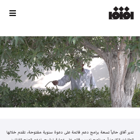
تدير آفاق حالياً تسعة برامج دعم قائمة على دعوة سنوية مفتوحة، تقدم خلالها
الطلبات إلكترونياً، وبرنامج تدريب قائم على عملية ترشيح. تدعم المنح الفنانين