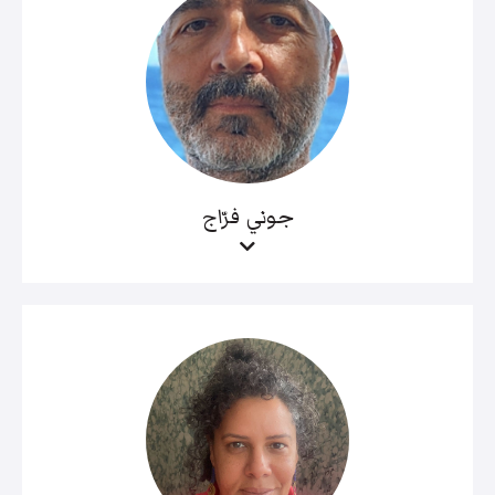
جوني فرّاج