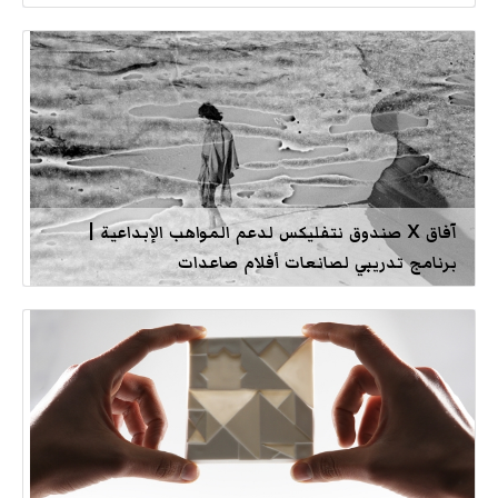
آفاق X صندوق نتفليكس لدعم المواهب الإبداعية |
برنامج تدريبي لصانعات أفلام صاعدات