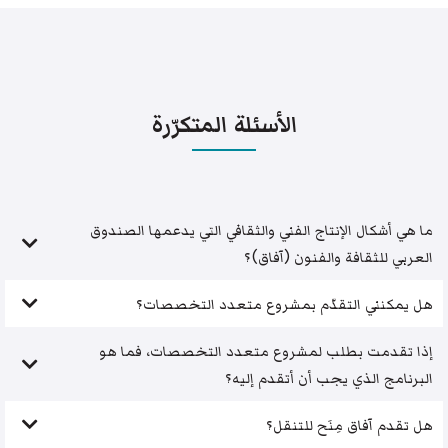
الأسئلة المتكرّرة
ما هي أشكال الإنتاج الفني والثقافي التي يدعمها الصندوق
العربي للثقافة والفنون (آفاق)؟
هل يمكنني التقدّم بمشروع متعدد التخصصات؟
إذا تقدمت بطلب لمشروع متعدد التخصصات، فما هو
البرنامج الذي يجب أن أتقدم إليه؟
هل تقدم آفاق مِنَح للتنقل؟