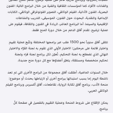
والفنانات الأفراد كما المؤسسات الثقافية والفنية من خلال البرامج التالية: الفنون
البصرية، الفنون الأدائية، الفيلم الوثائقي، التصوير الفوتوغرافي الوثائقي، الكتابات
الإبداعية والنقدية، البحوث حول الفنون، الموسيقى، التدريب والنشاطات
الإقليمية والسينما. أما البرنامج العاشر، الريادة في الفنون والثقافة، فيقوم على
عملية ترشيح. تقدم آفاق الدعم من خلال دورة المنح فقط.
تتلقى آفاق سنوياً نحو 1500 طلب عبر برامجها المختلفة وتتّبع عملية تقييم
واختيار قائمة على مرحلتين: الاختيار الأولي الذي تقوم به لجنة القرّاء والاختيار
النهائي الذي تضطلع به لجنة التحكيم. تُعيّن لكل برنامج لجنة قراء ولجنة
تحكيم متخصصة ومستقلة، يتغيّر أعضاؤها مع كل دورة منح جديدة.
خلال السنوات الماضية، أطلقت آفاق مجموعة من البرامج الأخرى التي لم تعد
ناشطة اليوم إما بسبب استبدالها ببرامج أخرى أو لارتباطها بحدث أو موضوع:
منحة الأدب، برنامج آفاق لكتابة الرواية، تقاطعات، آفاق أكسبرس وبرنامج الفيلم
الوثائقي العربي.
يمكن الإطّلاع على شروط المنحة وعملية التقييم بالتفصيل في صفحة كلّ
برنامج.