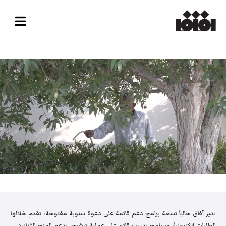
تدير آفاق حالياً تسعة برامج دعم قائمة على دعوة سنوية مفتوحة، تقدم خلالها
الطلبات إلكترونياً، وبرنامج تدريب قائم على عملية ترشيح. تدعم المنح الفنانين