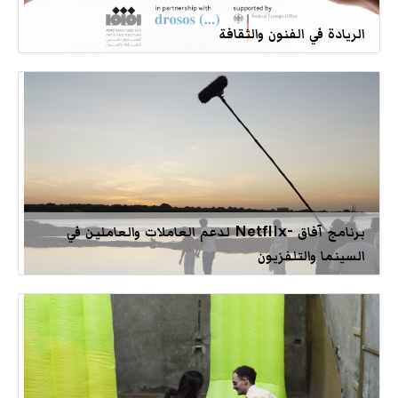
الريادة في الفنون والثقافة
برنامج آفاق -Netflix لدعم العاملات والعاملين في
السينما والتلفزيون