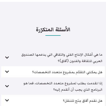
الأسئلة المتكرّرة
ما هي أشكال الإنتاج الفني والثقافي التي يدعمها الصندوق
العربي للثقافة والفنون (آفاق)؟
هل يمكنني التقدّم بمشروع متعدد التخصصات؟
إذا تقدمت بطلب لمشروع متعدد التخصصات، فما هو
البرنامج الذي يجب أن أتقدم إليه؟
هل تقدم آفاق مِنَح للتنقل؟