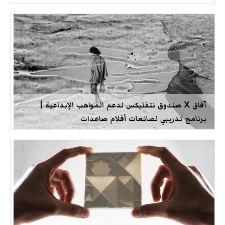
آفاق X صندوق نتفليكس لدعم المواهب الإبداعية |
برنامج تدريبي لصانعات أفلام صاعدات