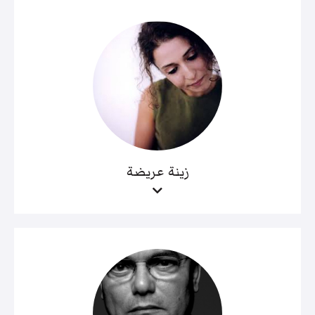
زينة عريضة