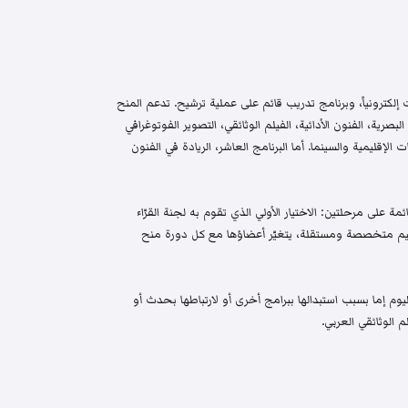
إلكترونياً، وبرنامج تدريب قائم على عملية ترشيح. تدعم المنح
البصرية، الفنون الأدائية، الفيلم الوثائقي، التصوير الفوتوغرافي
الإقليمية والسينما. أما البرنامج العاشر، الريادة في الفنون
م واختيار قائمة على مرحلتين: الاختيار الأولي الذي تقوم به لجنة القرّاء
 تحكيم متخصصة ومستقلة، يتغيّر أعضاؤها مع كل دورة منح
م إما بسبب استبدالها ببرامج أخرى أو لارتباطها بحدث أو
 الوثائقي العربي.