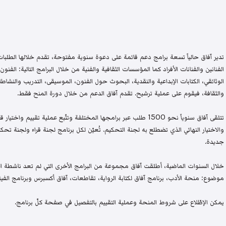
تدير آفاق حالياً تسعة برامج دعم قائمة على دعوة سنوية مفتوحة، تقدم خلالها الطلبات 
الفنانين والفنانات الأفراد كما المؤسسات الثقافية والفنية من خلال البرامج التالية: الفنون 
الوثائقي، الكتابات الإبداعية والنقدية، البحوث حول الفنون، الموسيقى، التدريب والنشاطات 
والثقافة، فيقوم على عملية ترشيح. تقدم آفاق الدعم من خلال دورة المنح فقط.
تتلقى آفاق سنوياً نحو 1500 طلب عبر برامجها المختلفة وتتّبع عملية تقيي
والاختيار النهائي الذي تضطلع به لجنة التحكيم. تُعيّن لكل برنامج لجنة قراء ولجنة
جديدة.
خلال السنوات الماضية، أطلقت آفاق مجموعة من البرامج الأخرى التي لم تعد ناشطة اليو
موضوع: منحة الأدب، برنامج آفاق لكتابة الرواية، تقاطعات، آفاق أكسبرس وبرنامج الفيلم
يمكن الإطّلاع على شروط المنحة وعملية التقييم بالتفصيل في صفحة كلّ برنامج.