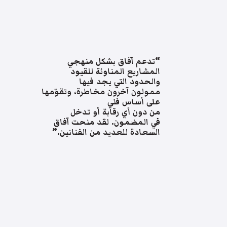
“تدعم آفاق بشكل منهجي
المشاريع المناوئة للقيود
والحدود التي يجد فيها
ممولون آخرون مخاطرة، وتقوّمها
على أساس فني
من دون أي رقابة أو تدخل
في المضمون. لقد منحت آفاق
السعادة للعديد من الفنانين.”