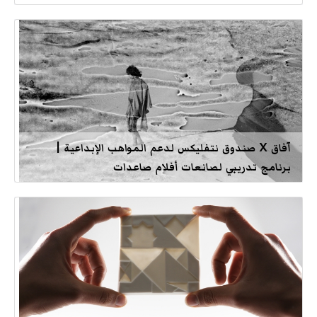
آفاق X صندوق نتفليكس لدعم المواهب الإبداعية |
برنامج تدريبي لصانعات أفلام صاعدات