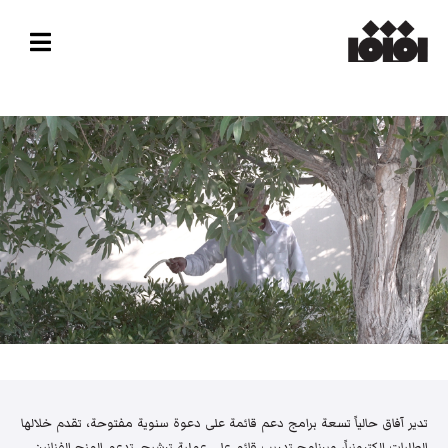
تدير آفاق حالياً تسعة برامج دعم قائمة على دعوة سنوية مفتوحة، تقدم خلالها
الطلبات إلكترونياً، وبرنامج تدريب قائم على عملية ترشيح. تدعم المنح الفنانين