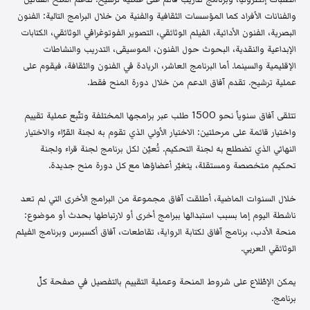
والفنانات الأفراد كما المؤسسات الثقافية والفنية من خلال البرامج التالية: الفنون
البصرية، الفنون الأدائية، الفيلم الوثائقي، التصوير الفوتوغرافي الوثائقي، الكتابات
الإبداعية والنقدية، البحوث حول الفنون، الموسيقى، التدريب والنشاطات
الإقليمية والسينما. أما البرنامج العاشر، الريادة في الفنون والثقافة، فيقوم على
عملية ترشيح. تقدم آفاق الدعم من خلال دورة المنح فقط.
تتلقى آفاق سنوياً نحو 1500 طلب عبر برامجها المختلفة وتتّبع عملية تقييم
واختيار قائمة على مرحلتين: الاختيار الأولي الذي تقوم به لجنة القرّاء والاختيار
النهائي الذي تضطلع به لجنة التحكيم. تُعيّن لكل برنامج لجنة قراء ولجنة
تحكيم متخصصة ومستقلة، يتغيّر أعضاؤها مع كل دورة منح جديدة.
خلال السنوات الماضية، أطلقت آفاق مجموعة من البرامج الأخرى التي لم تعد
ناشطة اليوم إما بسبب استبدالها ببرامج أخرى أو لارتباطها بحدث أو موضوع:
منحة الأدب، برنامج آفاق لكتابة الرواية، تقاطعات، آفاق أكسبرس وبرنامج الفيلم
الوثائقي العربي.
يمكن الإطّلاع على شروط المنحة وعملية التقييم بالتفصيل في صفحة كلّ
برنامج.