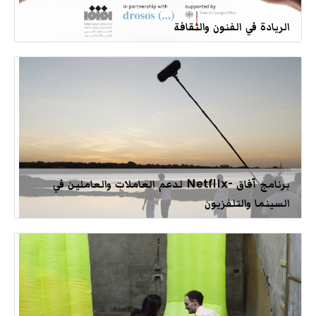
الريادة في الفنون والثقافة
برنامج آفاق -Netflix لدعم العاملات والعاملين في
السينما والتلفزيون