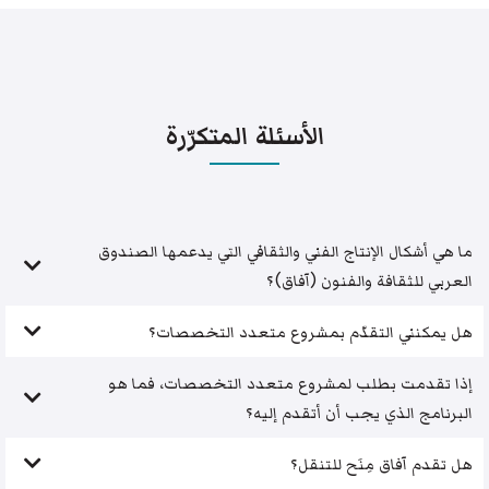
الأسئلة المتكرّرة
ما هي أشكال الإنتاج الفني والثقافي التي يدعمها الصندوق
العربي للثقافة والفنون (آفاق)؟
هل يمكنني التقدّم بمشروع متعدد التخصصات؟
إذا تقدمت بطلب لمشروع متعدد التخصصات، فما هو
البرنامج الذي يجب أن أتقدم إليه؟
هل تقدم آفاق مِنَح للتنقل؟