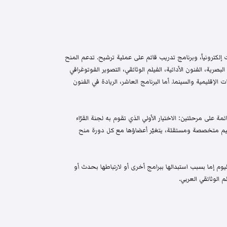
إلكترونياً، وبرنامج تدريب قائم على عملية ترشيح. تدعم المنح
البصرية، الفنون الأدائية، الفيلم الوثائقي، التصوير الفوتوغرافي
الإقليمية والسينما. أما البرنامج العاشر، الريادة في الفنون
م واختيار قائمة على مرحلتين: الاختيار الأولي الذي تقوم به لجنة القرّاء
 تحكيم متخصصة ومستقلة، يتغيّر أعضاؤها مع كل دورة منح
م إما بسبب استبدالها ببرامج أخرى أو لارتباطها بحدث أو
 الوثائقي العربي.