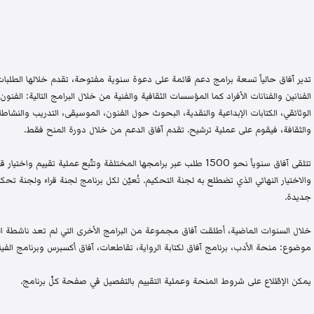
تدير آفاق حالياً تسعة برامج دعم قائمة على دعوة سنوية مفتوحة، تقدم خلالها الطلبات 
الفنانين والفنانات الأفراد كما المؤسسات الثقافية والفنية من خلال البرامج التالية: الفنون 
الوثائقي، الكتابات الإبداعية والنقدية، البحوث حول الفنون، الموسيقى، التدريب والنشاطات 
والثقافة، فيقوم على عملية ترشيح. تقدم آفاق الدعم من خلال دورة المنح فقط.
تتلقى آفاق سنوياً نحو 1500 طلب عبر برامجها المختلفة وتتّبع عملية تقيي
والاختيار النهائي الذي تضطلع به لجنة التحكيم. تُعيّن لكل برنامج لجنة قراء ولجنة
جديدة.
خلال السنوات الماضية، أطلقت آفاق مجموعة من البرامج الأخرى التي لم تعد ناشطة اليو
موضوع: منحة الأدب، برنامج آفاق لكتابة الرواية، تقاطعات، آفاق أكسبرس وبرنامج الفيلم
يمكن الإطّلاع على شروط المنحة وعملية التقييم بالتفصيل في صفحة كلّ برنامج.