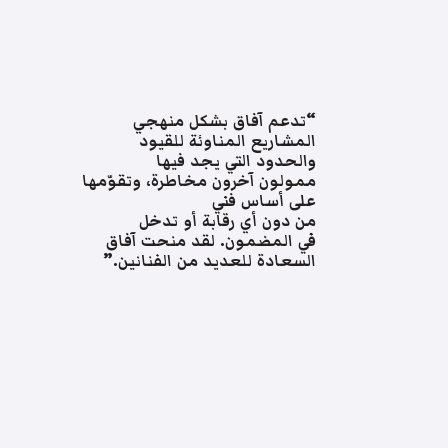
“تدعم آفاق بشكل منهجي
المشاريع المناوئة للقيود
والحدود التي يجد فيها
ممولون آخرون مخاطرة، وتقوّمها
على أساس فني
من دون أي رقابة أو تدخل
في المضمون. لقد منحت آفاق
السعادة للعديد من الفنانين.”