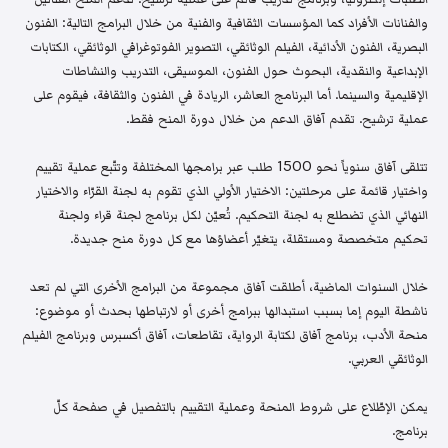
والفنانات الأفراد كما المؤسسات الثقافية والفنية من خلال البرامج التالية: الفنون
البصرية، الفنون الأدائية، الفيلم الوثائقي، التصوير الفوتوغرافي الوثائقي، الكتابات
الإبداعية والنقدية، البحوث حول الفنون، الموسيقى، التدريب والنشاطات
الإقليمية والسينما. أما البرنامج العاشر، الريادة في الفنون والثقافة، فيقوم على
عملية ترشيح. تقدم آفاق الدعم من خلال دورة المنح فقط.
تتلقى آفاق سنوياً نحو 1500 طلب عبر برامجها المختلفة وتتّبع عملية تقييم
واختيار قائمة على مرحلتين: الاختيار الأولي الذي تقوم به لجنة القرّاء والاختيار
النهائي الذي تضطلع به لجنة التحكيم. تُعيّن لكل برنامج لجنة قراء ولجنة
تحكيم متخصصة ومستقلة، يتغيّر أعضاؤها مع كل دورة منح جديدة.
خلال السنوات الماضية، أطلقت آفاق مجموعة من البرامج الأخرى التي لم تعد
ناشطة اليوم إما بسبب استبدالها ببرامج أخرى أو لارتباطها بحدث أو موضوع:
منحة الأدب، برنامج آفاق لكتابة الرواية، تقاطعات، آفاق أكسبرس وبرنامج الفيلم
الوثائقي العربي.
يمكن الإطّلاع على شروط المنحة وعملية التقييم بالتفصيل في صفحة كلّ
برنامج.