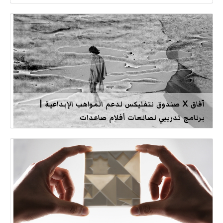
آفاق X صندوق نتفليكس لدعم المواهب الإبداعية |
برنامج تدريبي لصانعات أفلام صاعدات