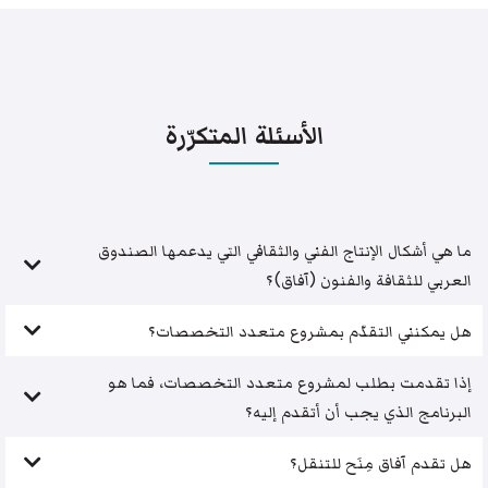
الأسئلة المتكرّرة
ما هي أشكال الإنتاج الفني والثقافي التي يدعمها الصندوق
العربي للثقافة والفنون (آفاق)؟
هل يمكنني التقدّم بمشروع متعدد التخصصات؟
إذا تقدمت بطلب لمشروع متعدد التخصصات، فما هو
البرنامج الذي يجب أن أتقدم إليه؟
هل تقدم آفاق مِنَح للتنقل؟