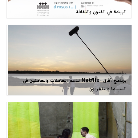
الريادة في الفنون والثقافة
برنامج آفاق -Netflix لدعم العاملات والعاملين في
السينما والتلفزيون