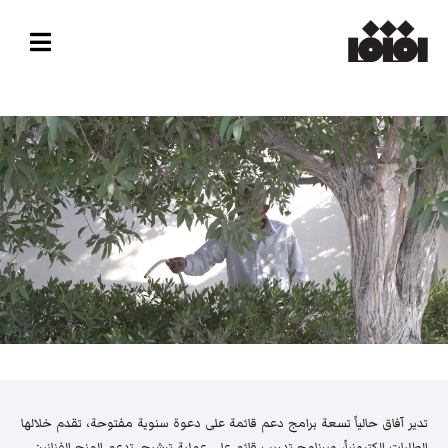
تدير آفاق حالياً تسعة برامج دعم قائمة على دعوة سنوية مفتوحة، تقدم خلالها
الطلبات إلكترونياً، وبرنامج تدريب قائم على عملية ترشيح. تدعم المنح الفنانين