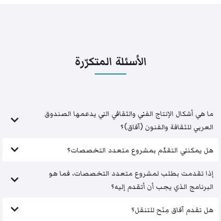
الأسئلة المتكرّرة
ما هي أشكال الإنتاج الفني والثقافي التي يدعمها الصندوق
العربي للثقافة والفنون (آفاق)؟
هل يمكنني التقدّم بمشروع متعدد التخصصات؟
إذا تقدمت بطلب لمشروع متعدد التخصصات، فما هو
البرنامج الذي يجب أن أتقدم إليه؟
هل تقدم آفاق مِنَح للتنقل؟