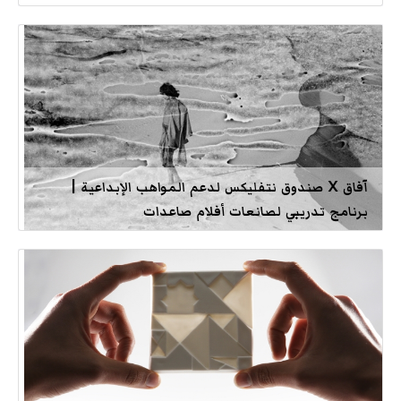
آفاق X صندوق نتفليكس لدعم المواهب الإبداعية |
برنامج تدريبي لصانعات أفلام صاعدات