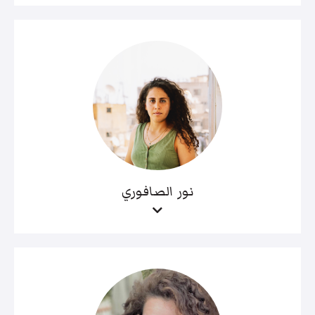
نور الصافوري