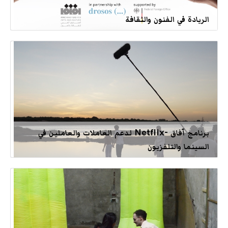
الريادة في الفنون والثقافة
برنامج آفاق -Netflix لدعم العاملات والعاملين في
السينما والتلفزيون