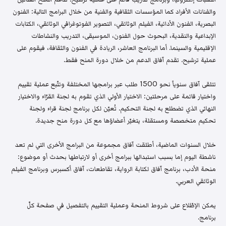
والفنانات الأفراد كما المؤسسات الثقافية والفنية من خلال البرامج التالية: الفنون
البصرية، الفنون الأدائية، الفيلم الوثائقي، التصوير الفوتوغرافي الوثائقي، الكتابات
الإبداعية والنقدية، البحوث حول الفنون، الموسيقى، التدريب والنشاطات
الإقليمية والسينما. أما البرنامج العاشر، الريادة في الفنون والثقافة، فيقوم على
عملية ترشيح. تقدم آفاق الدعم من خلال دورة المنح فقط.
تتلقى آفاق سنوياً نحو 1500 طلب عبر برامجها المختلفة وتتّبع عملية تقييم
واختيار قائمة على مرحلتين: الاختيار الأولي الذي تقوم به لجنة القرّاء والاختيار
النهائي الذي تضطلع به لجنة التحكيم. تُعيّن لكل برنامج لجنة قراء ولجنة
تحكيم متخصصة ومستقلة، يتغيّر أعضاؤها مع كل دورة منح جديدة.
خلال السنوات الماضية، أطلقت آفاق مجموعة من البرامج الأخرى التي لم تعد
ناشطة اليوم إما بسبب استبدالها ببرامج أخرى أو لارتباطها بحدث أو موضوع:
منحة الأدب، برنامج آفاق لكتابة الرواية، تقاطعات، آفاق أكسبرس وبرنامج الفيلم
الوثائقي العربي.
يمكن الإطّلاع على شروط المنحة وعملية التقييم بالتفصيل في صفحة كلّ
برنامج.