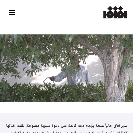
تدير آفاق حالياً تسعة برامج دعم قائمة على دعوة سنوية مفتوحة، تقدم خلالها
الطلبات إلكترونياً، وبرنامج تدريب قائم على عملية ترشيح. تدعم المنح الفنانين