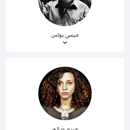
عيسى بولس
مريم صالح