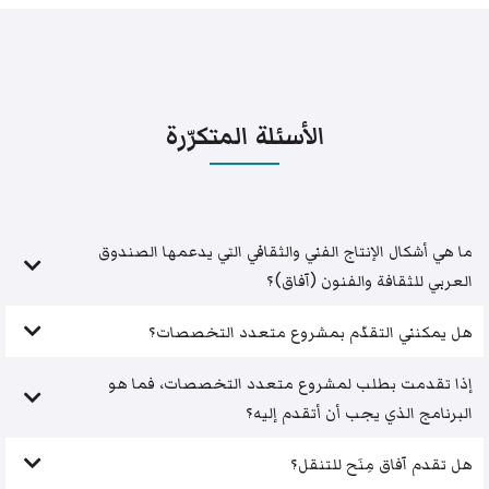
الأسئلة المتكرّرة
ما هي أشكال الإنتاج الفني والثقافي التي يدعمها الصندوق
العربي للثقافة والفنون (آفاق)؟
هل يمكنني التقدّم بمشروع متعدد التخصصات؟
إذا تقدمت بطلب لمشروع متعدد التخصصات، فما هو
البرنامج الذي يجب أن أتقدم إليه؟
هل تقدم آفاق مِنَح للتنقل؟