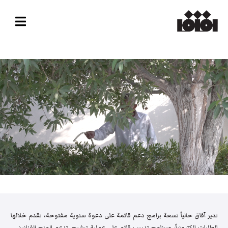
تدير آفاق حالياً تسعة برامج دعم قائمة على دعوة سنوية مفتوحة، تقدم خلالها
الطلبات إلكترونياً، وبرنامج تدريب قائم على عملية ترشيح. تدعم المنح الفنانين