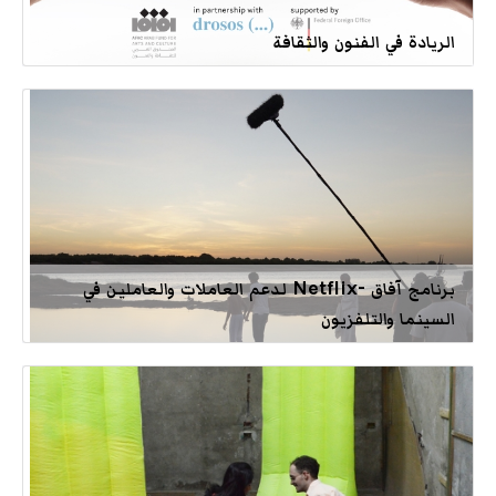
الريادة في الفنون والثقافة
برنامج آفاق -Netflix لدعم العاملات والعاملين في
السينما والتلفزيون