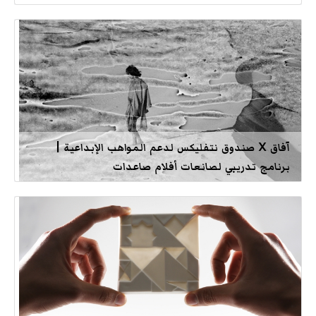
آفاق X صندوق نتفليكس لدعم المواهب الإبداعية |
برنامج تدريبي لصانعات أفلام صاعدات