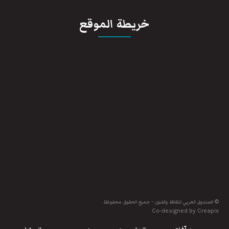
خريطة الموقع
© الصندوق العربي للثقافة والفنون - جميع الحقوق محفوظة
Co-designed by Creapix