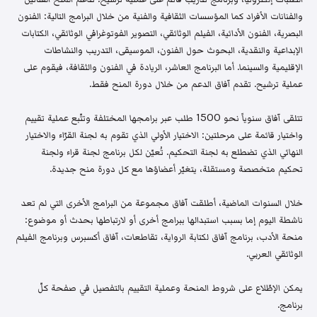
والفنانات الأفراد كما المؤسسات الثقافية والفنية من خلال البرامج التالية: الفنون
البصرية، الفنون الأدائية، الفيلم الوثائقي، التصوير الفوتوغرافي الوثائقي، الكتابات
الإبداعية والنقدية، البحوث حول الفنون، الموسيقى، التدريب والنشاطات
الإقليمية والسينما. أما البرنامج العاشر، الريادة في الفنون والثقافة، فيقوم على
عملية ترشيح. تقدم آفاق الدعم من خلال دورة المنح فقط.
تتلقى آفاق سنوياً نحو 1500 طلب عبر برامجها المختلفة وتتّبع عملية تقييم
واختيار قائمة على مرحلتين: الاختيار الأولي الذي تقوم به لجنة القرّاء والاختيار
النهائي الذي تضطلع به لجنة التحكيم. تُعيّن لكل برنامج لجنة قراء ولجنة
تحكيم متخصصة ومستقلة، يتغيّر أعضاؤها مع كل دورة منح جديدة.
خلال السنوات الماضية، أطلقت آفاق مجموعة من البرامج الأخرى التي لم تعد
ناشطة اليوم إما بسبب استبدالها ببرامج أخرى أو لارتباطها بحدث أو موضوع:
منحة الأدب، برنامج آفاق لكتابة الرواية، تقاطعات، آفاق أكسبرس وبرنامج الفيلم
الوثائقي العربي.
يمكن الإطّلاع على شروط المنحة وعملية التقييم بالتفصيل في صفحة كلّ
برنامج.