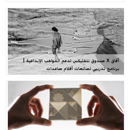
آفاق X صندوق نتفليكس لدعم المواهب الإبداعية |
برنامج تدريبي لصانعات أفلام صاعدات