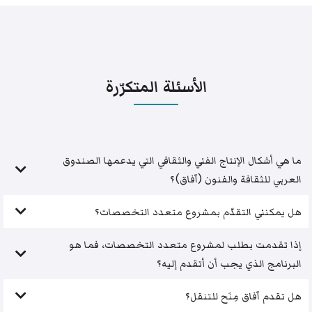
الأسئلة المتكرّرة
ما هي أشكال الإنتاج الفني والثقافي التي يدعمها الصندوق
العربي للثقافة والفنون (آفاق)؟
هل يمكنني التقدّم بمشروع متعدد التخصصات؟
إذا تقدمت بطلب لمشروع متعدد التخصصات، فما هو
البرنامج الذي يجب أن أتقدم إليه؟
هل تقدم آفاق مِنَح للتنقل؟