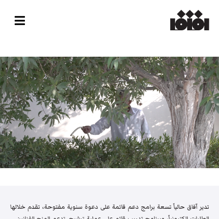
تدير آفاق حالياً تسعة برامج دعم قائمة على دعوة سنوية مفتوحة، تقدم خلالها
الطلبات إلكترونياً، وبرنامج تدريب قائم على عملية ترشيح. تدعم المنح الفنانين