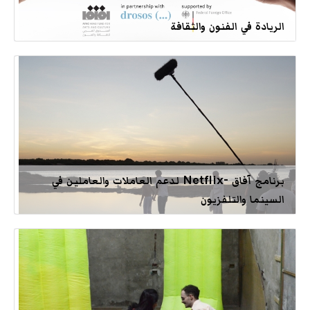
الريادة في الفنون والثقافة
برنامج آفاق -Netflix لدعم العاملات والعاملين في
السينما والتلفزيون