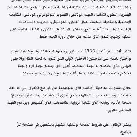
والفنانات الأفراد كما المؤسسات الثقافية والفنية من خلال البرامج التالية: الفنون
البصرية، الفنون الأدائية، الفيلم الوثائقي، التصوير الفوتوغرافي الوثائقي، الكتابات
الإبداعية والنقدية، البحوث حول الفنون، الموسيقى، التدريب والنشاطات
الإقليمية والسينما. أما البرنامج العاشر، الريادة في الفنون والثقافة، فيقوم على
عملية ترشيح. تقدم آفاق الدعم من خلال دورة المنح فقط.
تتلقى آفاق سنوياً نحو 1500 طلب عبر برامجها المختلفة وتتّبع عملية تقييم
واختيار قائمة على مرحلتين: الاختيار الأولي الذي تقوم به لجنة القرّاء والاختيار
النهائي الذي تضطلع به لجنة التحكيم. تُعيّن لكل برنامج لجنة قراء ولجنة
تحكيم متخصصة ومستقلة، يتغيّر أعضاؤها مع كل دورة منح جديدة.
خلال السنوات الماضية، أطلقت آفاق مجموعة من البرامج الأخرى التي لم تعد
ناشطة اليوم إما بسبب استبدالها ببرامج أخرى أو لارتباطها بحدث أو موضوع:
منحة الأدب، برنامج آفاق لكتابة الرواية، تقاطعات، آفاق أكسبرس وبرنامج الفيلم
الوثائقي العربي.
يمكن الإطّلاع على شروط المنحة وعملية التقييم بالتفصيل في صفحة كلّ
برنامج.