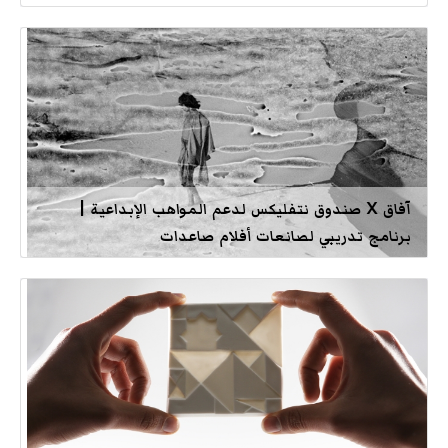
آفاق X صندوق نتفليكس لدعم المواهب الإبداعية |
برنامج تدريبي لصانعات أفلام صاعدات