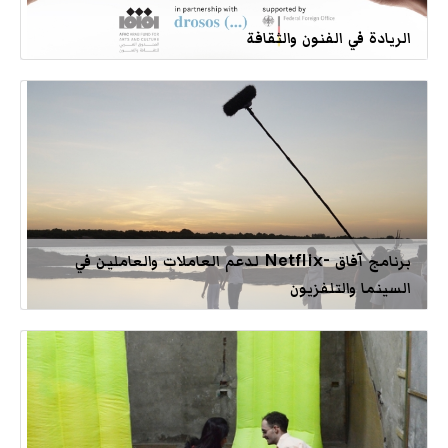
الريادة في الفنون والثقافة
برنامج آفاق -Netflix لدعم العاملات والعاملين في
السينما والتلفزيون