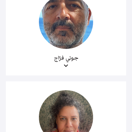
جوني فرّاج