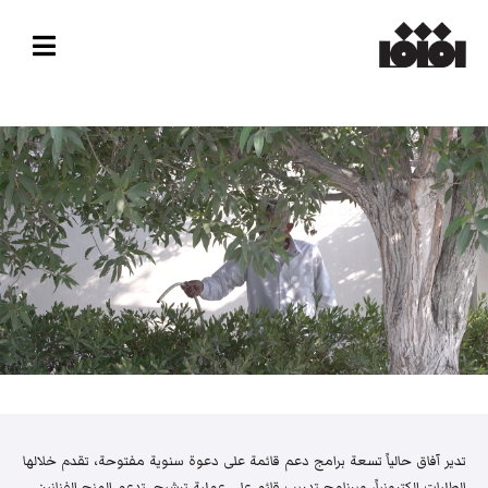
تدير آفاق حالياً تسعة برامج دعم قائمة على دعوة سنوية مفتوحة، تقدم خلالها
الطلبات إلكترونياً، وبرنامج تدريب قائم على عملية ترشيح. تدعم المنح الفنانين