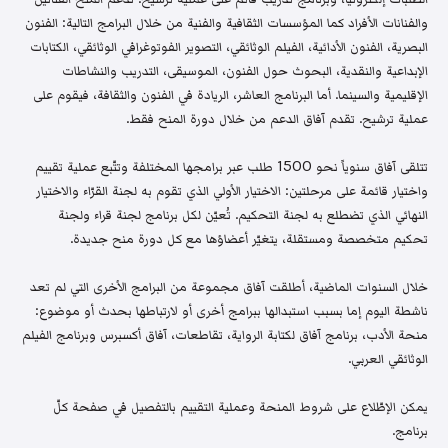
والفنانات الأفراد كما المؤسسات الثقافية والفنية من خلال البرامج التالية: الفنون
البصرية، الفنون الأدائية، الفيلم الوثائقي، التصوير الفوتوغرافي الوثائقي، الكتابات
الإبداعية والنقدية، البحوث حول الفنون، الموسيقى، التدريب والنشاطات
الإقليمية والسينما. أما البرنامج العاشر، الريادة في الفنون والثقافة، فيقوم على
عملية ترشيح. تقدم آفاق الدعم من خلال دورة المنح فقط.
تتلقى آفاق سنوياً نحو 1500 طلب عبر برامجها المختلفة وتتّبع عملية تقييم
واختيار قائمة على مرحلتين: الاختيار الأولي الذي تقوم به لجنة القرّاء والاختيار
النهائي الذي تضطلع به لجنة التحكيم. تُعيّن لكل برنامج لجنة قراء ولجنة
تحكيم متخصصة ومستقلة، يتغيّر أعضاؤها مع كل دورة منح جديدة.
خلال السنوات الماضية، أطلقت آفاق مجموعة من البرامج الأخرى التي لم تعد
ناشطة اليوم إما بسبب استبدالها ببرامج أخرى أو لارتباطها بحدث أو موضوع:
منحة الأدب، برنامج آفاق لكتابة الرواية، تقاطعات، آفاق أكسبرس وبرنامج الفيلم
الوثائقي العربي.
يمكن الإطّلاع على شروط المنحة وعملية التقييم بالتفصيل في صفحة كلّ
برنامج.