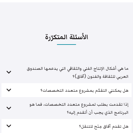
الأسئلة المتكرّرة
ما هي أشكال الإنتاج الفني والثقافي التي يدعمها الصندوق
العربي للثقافة والفنون (آفاق)؟
هل يمكنني التقدّم بمشروع متعدد التخصصات؟
إذا تقدمت بطلب لمشروع متعدد التخصصات، فما هو
البرنامج الذي يجب أن أتقدم إليه؟
هل تقدم آفاق مِنَح للتنقل؟