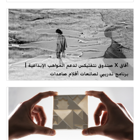
آفاق X صندوق نتفليكس لدعم المواهب الإبداعية |
برنامج تدريبي لصانعات أفلام صاعدات