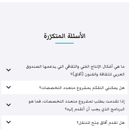
الأسئلة المتكرّرة
ما هي أشكال الإنتاج الفني والثقافي التي يدعمها الصندوق
العربي للثقافة والفنون (آفاق)؟
هل يمكنني التقدّم بمشروع متعدد التخصصات؟
إذا تقدمت بطلب لمشروع متعدد التخصصات، فما هو
البرنامج الذي يجب أن أتقدم إليه؟
هل تقدم آفاق مِنَح للتنقل؟