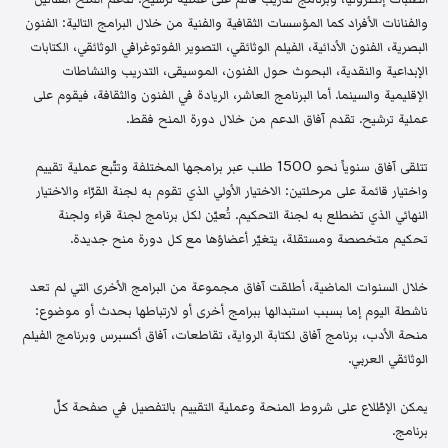
والفنانات الأفراد كما المؤسسات الثقافية والفنية من خلال البرامج التالية: الفنون
البصرية، الفنون الأدائية، الفيلم الوثائقي، التصوير الفوتوغرافي الوثائقي، الكتابات
الإبداعية والنقدية، البحوث حول الفنون، الموسيقى، التدريب والنشاطات
الإقليمية والسينما. أما البرنامج العاشر، الريادة في الفنون والثقافة، فيقوم على
عملية ترشيح. تقدم آفاق الدعم من خلال دورة المنح فقط.
تتلقى آفاق سنوياً نحو 1500 طلب عبر برامجها المختلفة وتتّبع عملية تقييم
واختيار قائمة على مرحلتين: الاختيار الأولي الذي تقوم به لجنة القرّاء والاختيار
النهائي الذي تضطلع به لجنة التحكيم. تُعيّن لكل برنامج لجنة قراء ولجنة
تحكيم متخصصة ومستقلة، يتغيّر أعضاؤها مع كل دورة منح جديدة.
خلال السنوات الماضية، أطلقت آفاق مجموعة من البرامج الأخرى التي لم تعد
ناشطة اليوم إما بسبب استبدالها ببرامج أخرى أو لارتباطها بحدث أو موضوع:
منحة الأدب، برنامج آفاق لكتابة الرواية، تقاطعات، آفاق أكسبرس وبرنامج الفيلم
الوثائقي العربي.
يمكن الإطّلاع على شروط المنحة وعملية التقييم بالتفصيل في صفحة كلّ
برنامج.