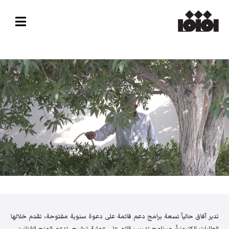
تدير آفاق حالياً تسعة برامج دعم قائمة على دعوة سنوية مفتوحة، تقدم خلالها
الطلبات إلكترونياً، وبرنامج تدريب قائم على عملية ترشيح. تدعم المنح الفنانين