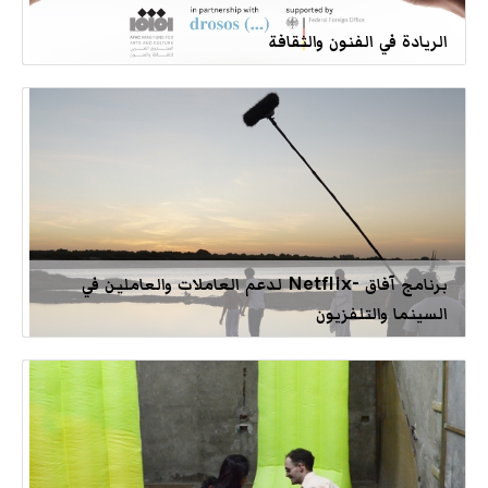
الريادة في الفنون والثقافة
برنامج آفاق -Netflix لدعم العاملات والعاملين في
السينما والتلفزيون