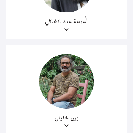
أُميمة عبد الشافي
يزن خليلي