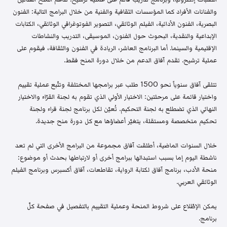
والفنانات الأفراد كما المؤسسات الثقافية والفنية من خلال البرامج التالية: الفنون
البصرية، الفنون الأدائية، الفيلم الوثائقي، التصوير الفوتوغرافي الوثائقي، الكتابات
الإبداعية والنقدية، البحوث حول الفنون، الموسيقى، التدريب والنشاطات
الإقليمية والسينما. أما البرنامج العاشر، الريادة في الفنون والثقافة، فيقوم على
عملية ترشيح. تقدم آفاق الدعم من خلال دورة المنح فقط.
تتلقى آفاق سنوياً نحو 1500 طلب عبر برامجها المختلفة وتتّبع عملية تقييم
واختيار قائمة على مرحلتين: الاختيار الأولي الذي تقوم به لجنة القرّاء والاختيار
النهائي الذي تضطلع به لجنة التحكيم. تُعيّن لكل برنامج لجنة قراء ولجنة
تحكيم متخصصة ومستقلة، يتغيّر أعضاؤها مع كل دورة منح جديدة.
خلال السنوات الماضية، أطلقت آفاق مجموعة من البرامج الأخرى التي لم تعد
ناشطة اليوم إما بسبب استبدالها ببرامج أخرى أو لارتباطها بحدث أو موضوع:
منحة الأدب، برنامج آفاق لكتابة الرواية، تقاطعات، آفاق أكسبرس وبرنامج الفيلم
الوثائقي العربي.
يمكن الإطّلاع على شروط المنحة وعملية التقييم بالتفصيل في صفحة كلّ
برنامج.