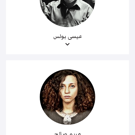
عيسى بولس
مريم صالح