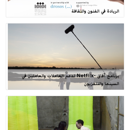
الريادة في الفنون والثقافة
برنامج آفاق -Netflix لدعم العاملات والعاملين في
السينما والتلفزيون