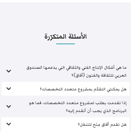
الأسئلة المتكرّرة
ما هي أشكال الإنتاج الفني والثقافي التي يدعمها الصندوق
العربي للثقافة والفنون (آفاق)؟
هل يمكنني التقدّم بمشروع متعدد التخصصات؟
إذا تقدمت بطلب لمشروع متعدد التخصصات، فما هو
البرنامج الذي يجب أن أتقدم إليه؟
هل تقدم آفاق مِنَح للتنقل؟