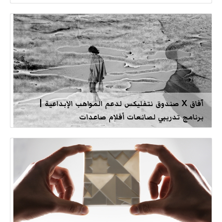
آفاق X صندوق نتفليكس لدعم المواهب الإبداعية |
برنامج تدريبي لصانعات أفلام صاعدات