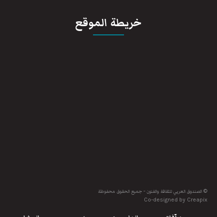
خريطة الموقع
© الصندوق العربي للثقافة والفنون - جميع الحقوق محفوظة
Co-designed by Creapix