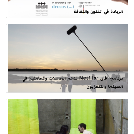
الريادة في الفنون والثقافة
برنامج آفاق -Netflix لدعم العاملات والعاملين في
السينما والتلفزيون