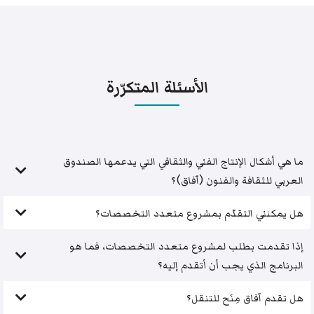
الأسئلة المتكرّرة
ما هي أشكال الإنتاج الفني والثقافي التي يدعمها الصندوق
العربي للثقافة والفنون (آفاق)؟
هل يمكنني التقدّم بمشروع متعدد التخصصات؟
إذا تقدمت بطلب لمشروع متعدد التخصصات، فما هو
البرنامج الذي يجب أن أتقدم إليه؟
هل تقدم آفاق مِنَح للتنقل؟