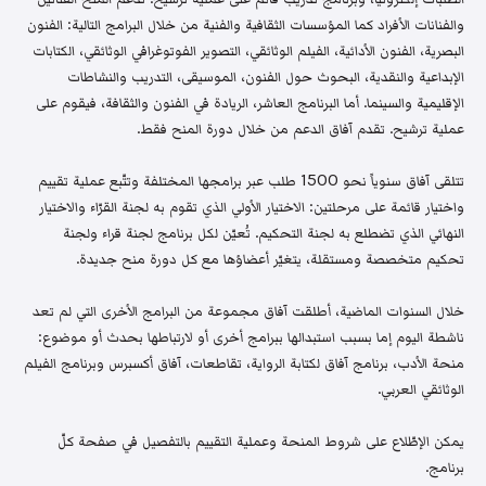
والفنانات الأفراد كما المؤسسات الثقافية والفنية من خلال البرامج التالية: الفنون
البصرية، الفنون الأدائية، الفيلم الوثائقي، التصوير الفوتوغرافي الوثائقي، الكتابات
الإبداعية والنقدية، البحوث حول الفنون، الموسيقى، التدريب والنشاطات
الإقليمية والسينما. أما البرنامج العاشر، الريادة في الفنون والثقافة، فيقوم على
عملية ترشيح. تقدم آفاق الدعم من خلال دورة المنح فقط.
تتلقى آفاق سنوياً نحو 1500 طلب عبر برامجها المختلفة وتتّبع عملية تقييم
واختيار قائمة على مرحلتين: الاختيار الأولي الذي تقوم به لجنة القرّاء والاختيار
النهائي الذي تضطلع به لجنة التحكيم. تُعيّن لكل برنامج لجنة قراء ولجنة
تحكيم متخصصة ومستقلة، يتغيّر أعضاؤها مع كل دورة منح جديدة.
خلال السنوات الماضية، أطلقت آفاق مجموعة من البرامج الأخرى التي لم تعد
ناشطة اليوم إما بسبب استبدالها ببرامج أخرى أو لارتباطها بحدث أو موضوع:
منحة الأدب، برنامج آفاق لكتابة الرواية، تقاطعات، آفاق أكسبرس وبرنامج الفيلم
الوثائقي العربي.
يمكن الإطّلاع على شروط المنحة وعملية التقييم بالتفصيل في صفحة كلّ
برنامج.