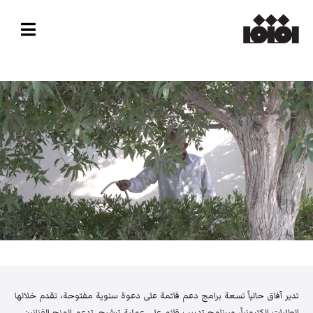
تدير آفاق حالياً تسعة برامج دعم قائمة على دعوة سنوية مفتوحة، تقدم خلالها
الطلبات إلكترونياً، وبرنامج تدريب قائم على عملية ترشيح. تدعم المنح الفنانين