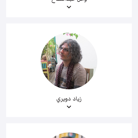
زياد دويري