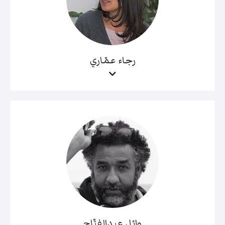
رجاء عمّاري
وائل عبدالفتّاح