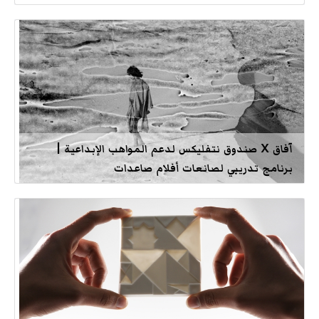
آفاق X صندوق نتفليكس لدعم المواهب الإبداعية |
برنامج تدريبي لصانعات أفلام صاعدات