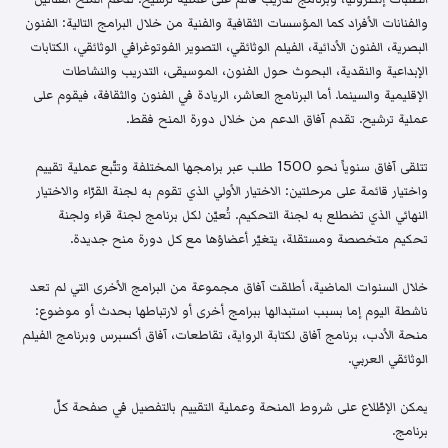
والفنانات الأفراد كما المؤسسات الثقافية والفنية من خلال البرامج التالية: الفنون
البصرية، الفنون الأدائية، الفيلم الوثائقي، التصوير الفوتوغرافي الوثائقي، الكتابات
الإبداعية والنقدية، البحوث حول الفنون، الموسيقى، التدريب والنشاطات
الإقليمية والسينما. أما البرنامج العاشر، الريادة في الفنون والثقافة، فيقوم على
عملية ترشيح. تقدم آفاق الدعم من خلال دورة المنح فقط.
تتلقى آفاق سنوياً نحو 1500 طلب عبر برامجها المختلفة وتتّبع عملية تقييم
واختيار قائمة على مرحلتين: الاختيار الأولي الذي تقوم به لجنة القرّاء والاختيار
النهائي الذي تضطلع به لجنة التحكيم. تُعيّن لكل برنامج لجنة قراء ولجنة
تحكيم متخصصة ومستقلة، يتغيّر أعضاؤها مع كل دورة منح جديدة.
خلال السنوات الماضية، أطلقت آفاق مجموعة من البرامج الأخرى التي لم تعد
ناشطة اليوم إما بسبب استبدالها ببرامج أخرى أو لارتباطها بحدث أو موضوع:
منحة الأدب، برنامج آفاق لكتابة الرواية، تقاطعات، آفاق أكسبرس وبرنامج الفيلم
الوثائقي العربي.
يمكن الإطّلاع على شروط المنحة وعملية التقييم بالتفصيل في صفحة كلّ
برنامج.