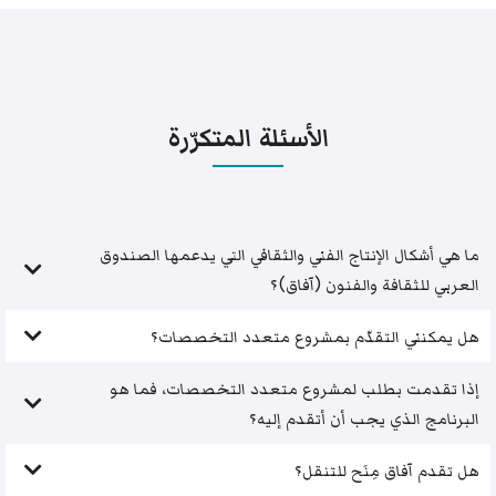
الأسئلة المتكرّرة
ما هي أشكال الإنتاج الفني والثقافي التي يدعمها الصندوق
العربي للثقافة والفنون (آفاق)؟
هل يمكنني التقدّم بمشروع متعدد التخصصات؟
إذا تقدمت بطلب لمشروع متعدد التخصصات، فما هو
البرنامج الذي يجب أن أتقدم إليه؟
هل تقدم آفاق مِنَح للتنقل؟