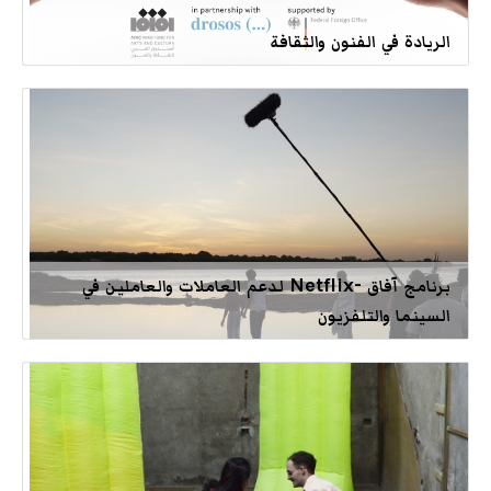
الريادة في الفنون والثقافة
برنامج آفاق -Netflix لدعم العاملات والعاملين في
السينما والتلفزيون