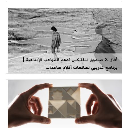
آفاق X صندوق نتفليكس لدعم المواهب الإبداعية |
برنامج تدريبي لصانعات أفلام صاعدات