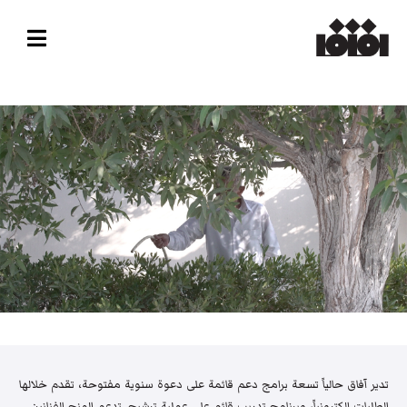
تدير آفاق حالياً تسعة برامج دعم قائمة على دعوة سنوية مفتوحة، تقدم خلالها
الطلبات إلكترونياً، وبرنامج تدريب قائم على عملية ترشيح. تدعم المنح الفنانين