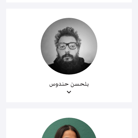
بلحسن حندوس