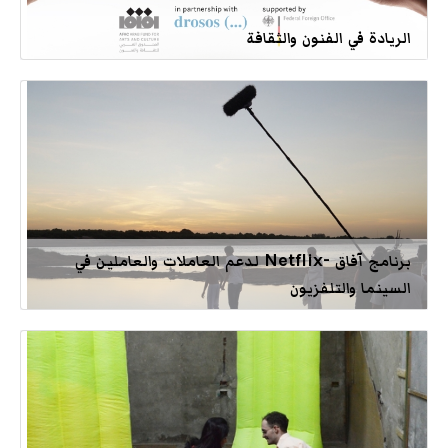
الريادة في الفنون والثقافة
برنامج آفاق -Netflix لدعم العاملات والعاملين في
السينما والتلفزيون