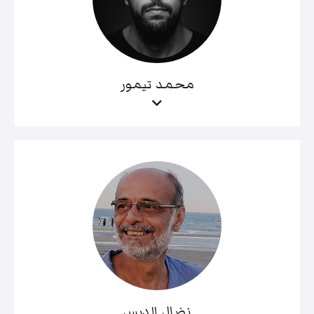
محمد تيمور
نضال الدبس