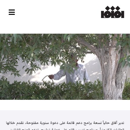
تدير آفاق حالياً تسعة برامج دعم قائمة على دعوة سنوية مفتوحة، تقدم خلالها
الطلبات إلكترونياً، وبرنامج تدريب قائم على عملية ترشيح. تدعم المنح الفنانين