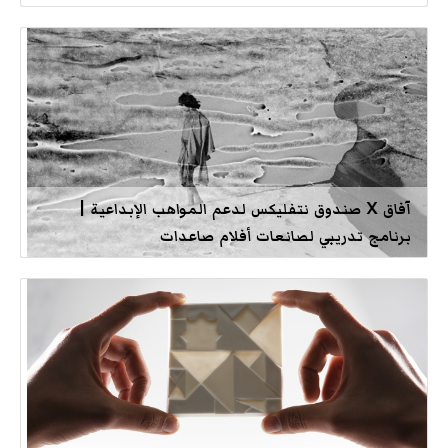
آفاق X صندوق نتفليكس لدعم المواهب الإبداعية |
برنامج تدريبي لصانعات أفلام صاعدات