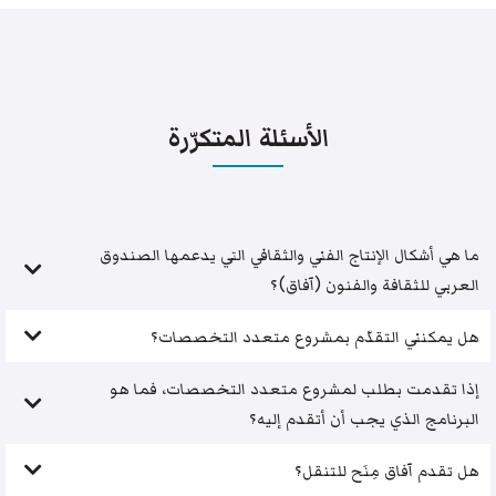
الأسئلة المتكرّرة
ما هي أشكال الإنتاج الفني والثقافي التي يدعمها الصندوق
العربي للثقافة والفنون (آفاق)؟
هل يمكنني التقدّم بمشروع متعدد التخصصات؟
إذا تقدمت بطلب لمشروع متعدد التخصصات، فما هو
البرنامج الذي يجب أن أتقدم إليه؟
هل تقدم آفاق مِنَح للتنقل؟