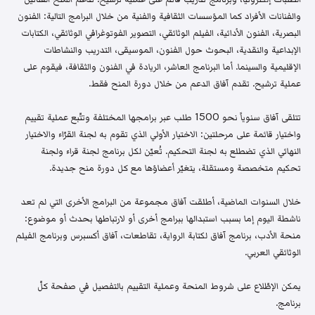
والفنانات الأفراد كما المؤسسات الثقافية والفنية من خلال البرامج التالية: الفنون
البصرية، الفنون الأدائية، الفيلم الوثائقي، التصوير الفوتوغرافي الوثائقي، الكتابات
الإبداعية والنقدية، البحوث حول الفنون، الموسيقى، التدريب والنشاطات
الإقليمية والسينما. أما البرنامج العاشر، الريادة في الفنون والثقافة، فيقوم على
عملية ترشيح. تقدم آفاق الدعم من خلال دورة المنح فقط.
تتلقى آفاق سنوياً نحو 1500 طلب عبر برامجها المختلفة وتتّبع عملية تقييم
واختيار قائمة على مرحلتين: الاختيار الأولي الذي تقوم به لجنة القرّاء والاختيار
النهائي الذي تضطلع به لجنة التحكيم. تُعيّن لكل برنامج لجنة قراء ولجنة
تحكيم متخصصة ومستقلة، يتغيّر أعضاؤها مع كل دورة منح جديدة.
خلال السنوات الماضية، أطلقت آفاق مجموعة من البرامج الأخرى التي لم تعد
ناشطة اليوم إما بسبب استبدالها ببرامج أخرى أو لارتباطها بحدث أو موضوع:
منحة الأدب، برنامج آفاق لكتابة الرواية، تقاطعات، آفاق أكسبرس وبرنامج الفيلم
الوثائقي العربي.
يمكن الإطّلاع على شروط المنحة وعملية التقييم بالتفصيل في صفحة كلّ
برنامج.