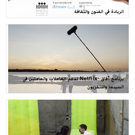
الريادة في الفنون والثقافة
برنامج آفاق -Netflix لدعم العاملات والعاملين في
السينما والتلفزيون