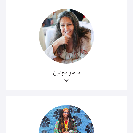
سمر دودين