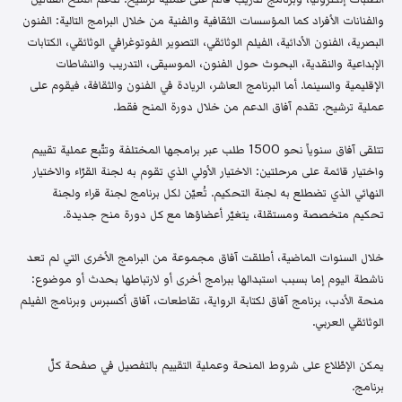
والفنانات الأفراد كما المؤسسات الثقافية والفنية من خلال البرامج التالية: الفنون
البصرية، الفنون الأدائية، الفيلم الوثائقي، التصوير الفوتوغرافي الوثائقي، الكتابات
الإبداعية والنقدية، البحوث حول الفنون، الموسيقى، التدريب والنشاطات
الإقليمية والسينما. أما البرنامج العاشر، الريادة في الفنون والثقافة، فيقوم على
عملية ترشيح. تقدم آفاق الدعم من خلال دورة المنح فقط.
تتلقى آفاق سنوياً نحو 1500 طلب عبر برامجها المختلفة وتتّبع عملية تقييم
واختيار قائمة على مرحلتين: الاختيار الأولي الذي تقوم به لجنة القرّاء والاختيار
النهائي الذي تضطلع به لجنة التحكيم. تُعيّن لكل برنامج لجنة قراء ولجنة
تحكيم متخصصة ومستقلة، يتغيّر أعضاؤها مع كل دورة منح جديدة.
خلال السنوات الماضية، أطلقت آفاق مجموعة من البرامج الأخرى التي لم تعد
ناشطة اليوم إما بسبب استبدالها ببرامج أخرى أو لارتباطها بحدث أو موضوع:
منحة الأدب، برنامج آفاق لكتابة الرواية، تقاطعات، آفاق أكسبرس وبرنامج الفيلم
الوثائقي العربي.
يمكن الإطّلاع على شروط المنحة وعملية التقييم بالتفصيل في صفحة كلّ
برنامج.