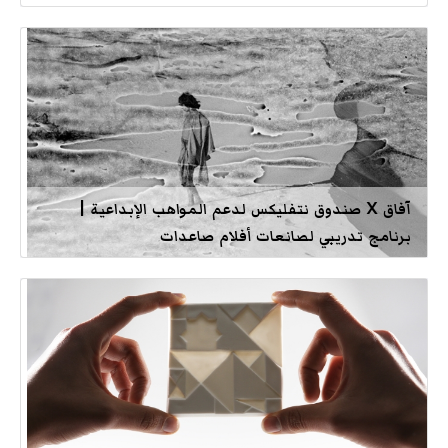
آفاق X صندوق نتفليكس لدعم المواهب الإبداعية |
برنامج تدريبي لصانعات أفلام صاعدات