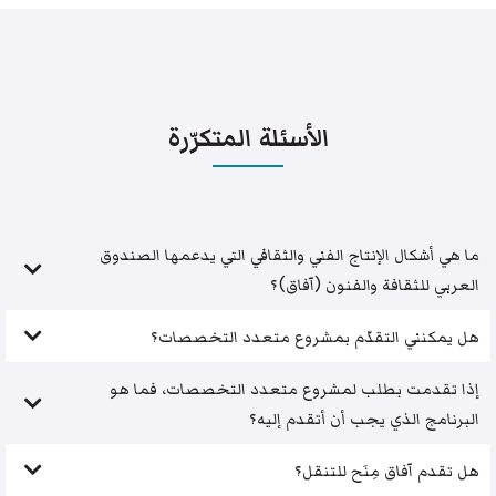
الأسئلة المتكرّرة
ما هي أشكال الإنتاج الفني والثقافي التي يدعمها الصندوق
العربي للثقافة والفنون (آفاق)؟
هل يمكنني التقدّم بمشروع متعدد التخصصات؟
إذا تقدمت بطلب لمشروع متعدد التخصصات، فما هو
البرنامج الذي يجب أن أتقدم إليه؟
هل تقدم آفاق مِنَح للتنقل؟