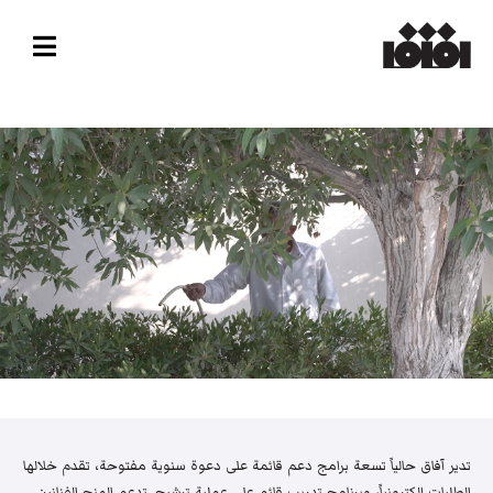
تدير آفاق حالياً تسعة برامج دعم قائمة على دعوة سنوية مفتوحة، تقدم خلالها
الطلبات إلكترونياً، وبرنامج تدريب قائم على عملية ترشيح. تدعم المنح الفنانين