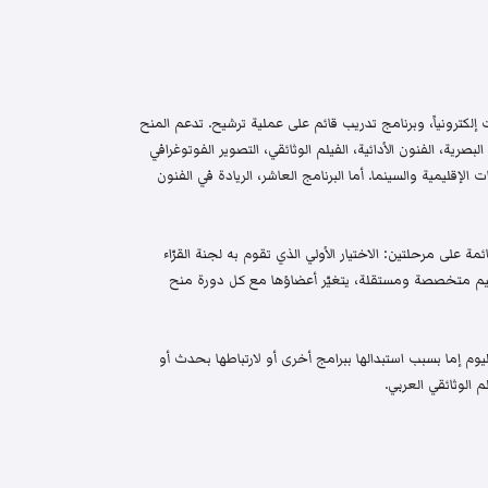
إلكترونياً، وبرنامج تدريب قائم على عملية ترشيح. تدعم المنح
البصرية، الفنون الأدائية، الفيلم الوثائقي، التصوير الفوتوغرافي
الإقليمية والسينما. أما البرنامج العاشر، الريادة في الفنون
م واختيار قائمة على مرحلتين: الاختيار الأولي الذي تقوم به لجنة القرّاء
 تحكيم متخصصة ومستقلة، يتغيّر أعضاؤها مع كل دورة منح
م إما بسبب استبدالها ببرامج أخرى أو لارتباطها بحدث أو
 الوثائقي العربي.