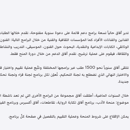
تدير آفاق حالياً تسعة برامج دعم قائمة على دعوة سنوية مفتوحة، تقدم خلالها الطلبات 
الفنانين والفنانات الأفراد كما المؤسسات الثقافية والفنية من خلال البرامج التالية: الفنون 
الوثائقي، الكتابات الإبداعية والنقدية، البحوث حول الفنون، الموسيقى، التدريب والنشاطات 
والثقافة، فيقوم على عملية ترشيح. تقدم آفاق الدعم من خلال دورة المنح فقط.
تتلقى آفاق سنوياً نحو 1500 طلب عبر برامجها المختلفة وتتّبع عملية تقيي
والاختيار النهائي الذي تضطلع به لجنة التحكيم. تُعيّن لكل برنامج لجنة قراء ولجنة
جديدة.
خلال السنوات الماضية، أطلقت آفاق مجموعة من البرامج الأخرى التي لم تعد ناشطة اليو
موضوع: منحة الأدب، برنامج آفاق لكتابة الرواية، تقاطعات، آفاق أكسبرس وبرنامج الفيلم
يمكن الإطّلاع على شروط المنحة وعملية التقييم بالتفصيل في صفحة كلّ برنامج.