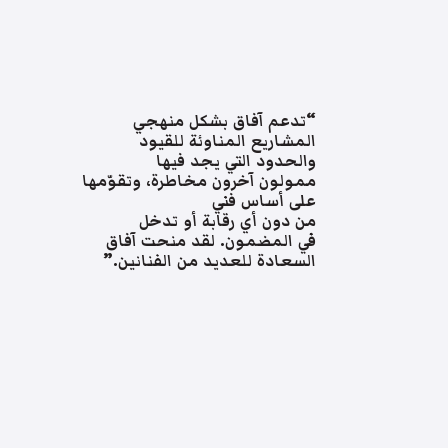
“تدعم آفاق بشكل منهجي
المشاريع المناوئة للقيود
والحدود التي يجد فيها
ممولون آخرون مخاطرة، وتقوّمها
على أساس فني
من دون أي رقابة أو تدخل
في المضمون. لقد منحت آفاق
السعادة للعديد من الفنانين.”