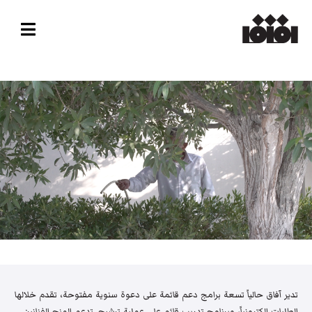
تدير آفاق حالياً تسعة برامج دعم قائمة على دعوة سنوية مفتوحة، تقدم خلالها
الطلبات إلكترونياً، وبرنامج تدريب قائم على عملية ترشيح. تدعم المنح الفنانين