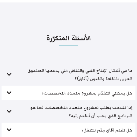
الأسئلة المتكرّرة
ما هي أشكال الإنتاج الفني والثقافي التي يدعمها الصندوق
العربي للثقافة والفنون (آفاق)؟
هل يمكنني التقدّم بمشروع متعدد التخصصات؟
إذا تقدمت بطلب لمشروع متعدد التخصصات، فما هو
البرنامج الذي يجب أن أتقدم إليه؟
هل تقدم آفاق مِنَح للتنقل؟