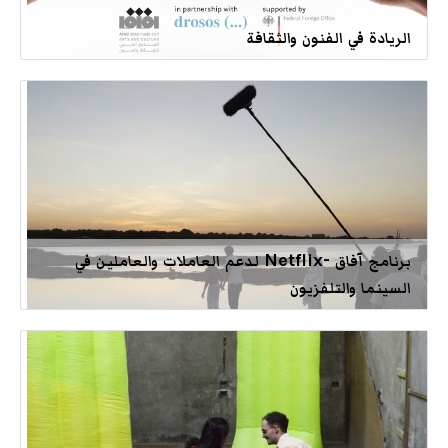
الريادة في الفنون والثقافة
برنامج آفاق -Netflix لدعم العاملات والعاملين في
السينما والتلفزيون