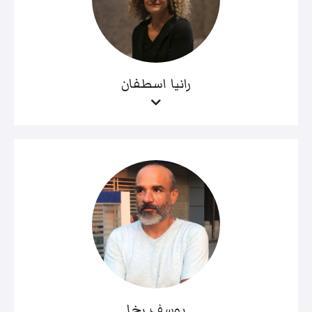
رانيا اسطفان
يوسف رخا