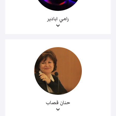
رامي ابادير
حنان قصاب