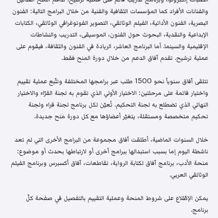
والفنانات الأفراد كما المؤسسات الثقافية والفنية من خلال البرامج التالية: الفنون
البصرية، الفنون الأدائية، الفيلم الوثائقي، التصوير الفوتوغرافي الوثائقي، الكتابات
الإبداعية والنقدية، البحوث حول الفنون، الموسيقى، التدريب والنشاطات
الإقليمية والسينما. أما البرنامج العاشر، الريادة في الفنون والثقافة، فيقوم على
عملية ترشيح. تقدم آفاق الدعم من خلال دورة المنح فقط.
تتلقى آفاق سنوياً نحو 1500 طلب عبر برامجها المختلفة وتتّبع عملية تقييم
واختيار قائمة على مرحلتين: الاختيار الأولي الذي تقوم به لجنة القرّاء والاختيار
النهائي الذي تضطلع به لجنة التحكيم. تُعيّن لكل برنامج لجنة قراء ولجنة
تحكيم متخصصة ومستقلة، يتغيّر أعضاؤها مع كل دورة منح جديدة.
خلال السنوات الماضية، أطلقت آفاق مجموعة من البرامج الأخرى التي لم تعد
ناشطة اليوم إما بسبب استبدالها ببرامج أخرى أو لارتباطها بحدث أو موضوع:
منحة الأدب، برنامج آفاق لكتابة الرواية، تقاطعات، آفاق أكسبرس وبرنامج الفيلم
الوثائقي العربي.
يمكن الإطّلاع على شروط المنحة وعملية التقييم بالتفصيل في صفحة كلّ
برنامج.