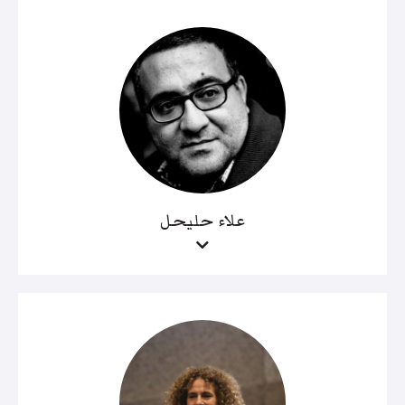
علاء حليحل