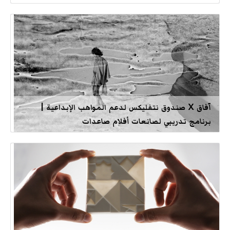
آفاق X صندوق نتفليكس لدعم المواهب الإبداعية |
برنامج تدريبي لصانعات أفلام صاعدات