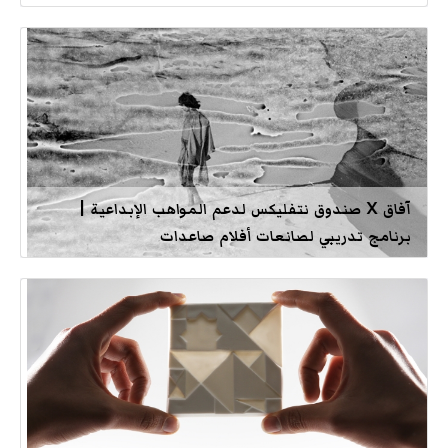
آفاق X صندوق نتفليكس لدعم المواهب الإبداعية |
برنامج تدريبي لصانعات أفلام صاعدات