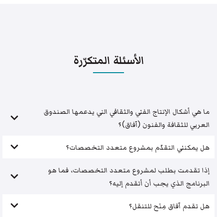
الأسئلة المتكرّرة
ما هي أشكال الإنتاج الفني والثقافي التي يدعمها الصندوق
العربي للثقافة والفنون (آفاق)؟
هل يمكنني التقدّم بمشروع متعدد التخصصات؟
إذا تقدمت بطلب لمشروع متعدد التخصصات، فما هو
البرنامج الذي يجب أن أتقدم إليه؟
هل تقدم آفاق مِنَح للتنقل؟