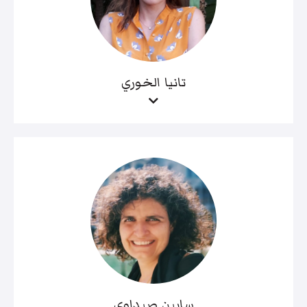
تانيا الخوري
سابين صيداوي