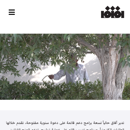
تدير آفاق حالياً تسعة برامج دعم قائمة على دعوة سنوية مفتوحة، تقدم خلالها
الطلبات إلكترونياً، وبرنامج تدريب قائم على عملية ترشيح. تدعم المنح الفنانين