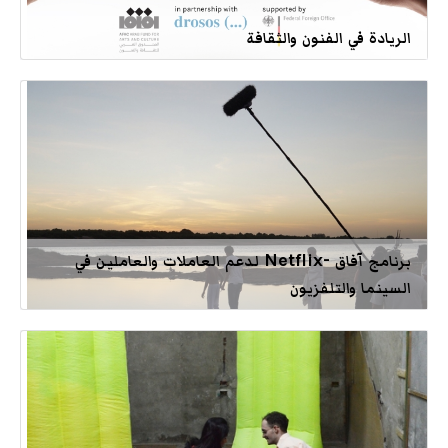
الريادة في الفنون والثقافة
برنامج آفاق -Netflix لدعم العاملات والعاملين في
السينما والتلفزيون