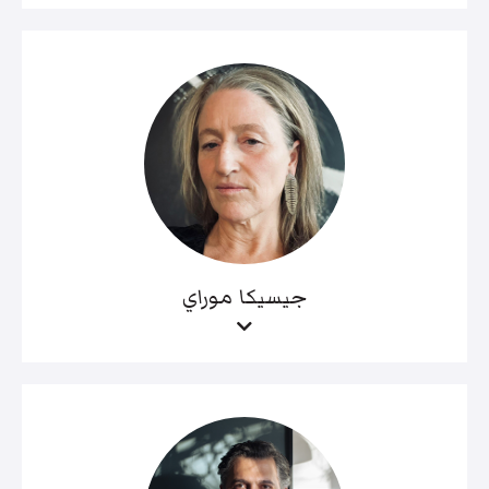
جيسيكا موراي