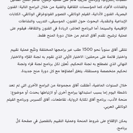
والفنانات الأفراد كما المؤسسات الثقافية والفنية من خلال البرامج التالية: الفنون
البصرية، الفنون الأدائية، الفيلم الوثائقي، التصوير الفوتوغرافي الوثائقي، الكتابات
الإبداعية والنقدية، البحوث حول الفنون، الموسيقى، التدريب والنشاطات
الإقليمية والسينما. أما البرنامج العاشر، الريادة في الفنون والثقافة، فيقوم على
عملية ترشيح. تقدم آفاق الدعم من خلال دورة المنح فقط.
تتلقى آفاق سنوياً نحو 1500 طلب عبر برامجها المختلفة وتتّبع عملية تقييم
واختيار قائمة على مرحلتين: الاختيار الأولي الذي تقوم به لجنة القرّاء والاختيار
النهائي الذي تضطلع به لجنة التحكيم. تُعيّن لكل برنامج لجنة قراء ولجنة
تحكيم متخصصة ومستقلة، يتغيّر أعضاؤها مع كل دورة منح جديدة.
خلال السنوات الماضية، أطلقت آفاق مجموعة من البرامج الأخرى التي لم تعد
ناشطة اليوم إما بسبب استبدالها ببرامج أخرى أو لارتباطها بحدث أو موضوع:
منحة الأدب، برنامج آفاق لكتابة الرواية، تقاطعات، آفاق أكسبرس وبرنامج الفيلم
الوثائقي العربي.
يمكن الإطّلاع على شروط المنحة وعملية التقييم بالتفصيل في صفحة كلّ
برنامج.