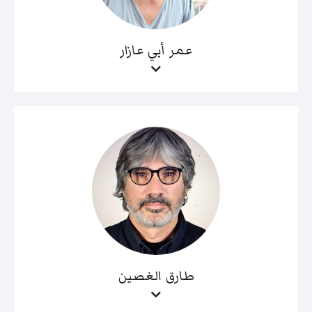
عمر أبي عازار
طارق الغصين