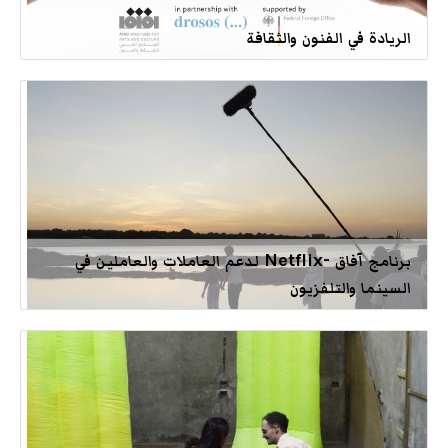
الريادة في الفنون والثقافة
برنامج آفاق -Netflix لدعم العاملات والعاملين في
السينما والتلفزيون