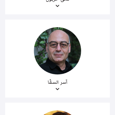
آسر السقّا