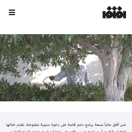
تدير آفاق حالياً تسعة برامج دعم قائمة على دعوة سنوية مفتوحة، تقدم خلالها
الطلبات إلكترونياً، وبرنامج تدريب قائم على عملية ترشيح. تدعم المنح الفنانين