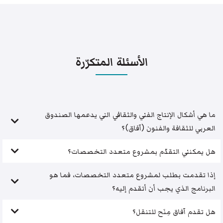
الأسئلة المتكرّرة
ما هي أشكال الإنتاج الفني والثقافي التي يدعمها الصندوق
العربي للثقافة والفنون (آفاق)؟
هل يمكنني التقدّم بمشروع متعدد التخصصات؟
إذا تقدمت بطلب لمشروع متعدد التخصصات، فما هو
البرنامج الذي يجب أن أتقدم إليه؟
هل تقدم آفاق مِنَح للتنقل؟