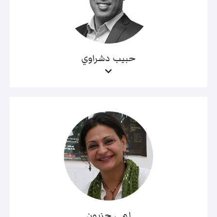
حبيب دشراوي
لمى حزبون