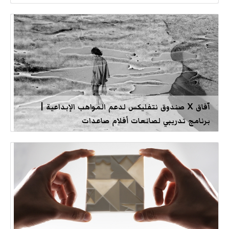
آفاق X صندوق نتفليكس لدعم المواهب الإبداعية |
برنامج تدريبي لصانعات أفلام صاعدات