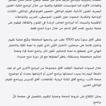
والفنانات الأفراد كما المؤسسات الثقافية والفنية من خلال البرامج التالية: الفنون
البصرية، الفنون الأدائية، الفيلم الوثائقي، التصوير الفوتوغرافي الوثائقي، الكتابات
الإبداعية والنقدية، البحوث حول الفنون، الموسيقى، التدريب والنشاطات
الإقليمية والسينما. أما البرنامج العاشر، الريادة في الفنون والثقافة، فيقوم على
عملية ترشيح. تقدم آفاق الدعم من خلال دورة المنح فقط.
تتلقى آفاق سنوياً نحو 1500 طلب عبر برامجها المختلفة وتتّبع عملية تقييم
واختيار قائمة على مرحلتين: الاختيار الأولي الذي تقوم به لجنة القرّاء والاختيار
النهائي الذي تضطلع به لجنة التحكيم. تُعيّن لكل برنامج لجنة قراء ولجنة
تحكيم متخصصة ومستقلة، يتغيّر أعضاؤها مع كل دورة منح جديدة.
خلال السنوات الماضية، أطلقت آفاق مجموعة من البرامج الأخرى التي لم تعد
ناشطة اليوم إما بسبب استبدالها ببرامج أخرى أو لارتباطها بحدث أو موضوع:
منحة الأدب، برنامج آفاق لكتابة الرواية، تقاطعات، آفاق أكسبرس وبرنامج الفيلم
الوثائقي العربي.
يمكن الإطّلاع على شروط المنحة وعملية التقييم بالتفصيل في صفحة كلّ
برنامج.