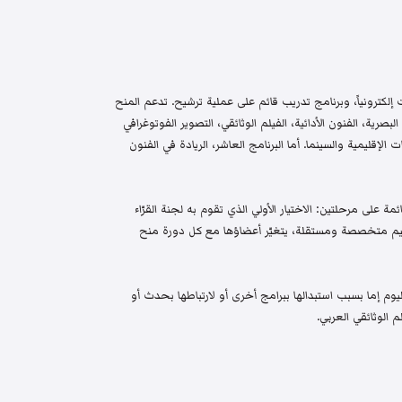
إلكترونياً، وبرنامج تدريب قائم على عملية ترشيح. تدعم المنح
البصرية، الفنون الأدائية، الفيلم الوثائقي، التصوير الفوتوغرافي
الإقليمية والسينما. أما البرنامج العاشر، الريادة في الفنون
م واختيار قائمة على مرحلتين: الاختيار الأولي الذي تقوم به لجنة القرّاء
 تحكيم متخصصة ومستقلة، يتغيّر أعضاؤها مع كل دورة منح
م إما بسبب استبدالها ببرامج أخرى أو لارتباطها بحدث أو
 الوثائقي العربي.