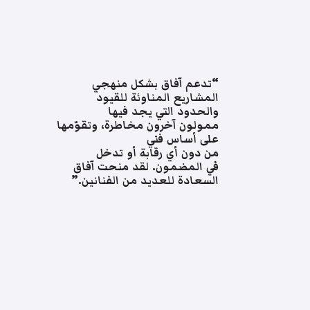
“تدعم آفاق بشكل منهجي
المشاريع المناوئة للقيود
والحدود التي يجد فيها
ممولون آخرون مخاطرة، وتقوّمها
على أساس فني
من دون أي رقابة أو تدخل
في المضمون. لقد منحت آفاق
السعادة للعديد من الفنانين.”