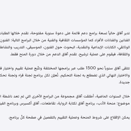
تدير آفاق حالياً تسعة برامج دعم قائمة على دعوة سنوية مفتوحة، تقدم خلالها الطلبات 
الفنانين والفنانات الأفراد كما المؤسسات الثقافية والفنية من خلال البرامج التالية: الفنون 
الوثائقي، الكتابات الإبداعية والنقدية، البحوث حول الفنون، الموسيقى، التدريب والنشاطات 
والثقافة، فيقوم على عملية ترشيح. تقدم آفاق الدعم من خلال دورة المنح فقط.
تتلقى آفاق سنوياً نحو 1500 طلب عبر برامجها المختلفة وتتّبع عملية تقيي
والاختيار النهائي الذي تضطلع به لجنة التحكيم. تُعيّن لكل برنامج لجنة قراء ولجنة
جديدة.
خلال السنوات الماضية، أطلقت آفاق مجموعة من البرامج الأخرى التي لم تعد ناشطة اليو
موضوع: منحة الأدب، برنامج آفاق لكتابة الرواية، تقاطعات، آفاق أكسبرس وبرنامج الفيلم
يمكن الإطّلاع على شروط المنحة وعملية التقييم بالتفصيل في صفحة كلّ برنامج.