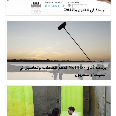
الريادة في الفنون والثقافة
برنامج آفاق -Netflix لدعم العاملات والعاملين في
السينما والتلفزيون