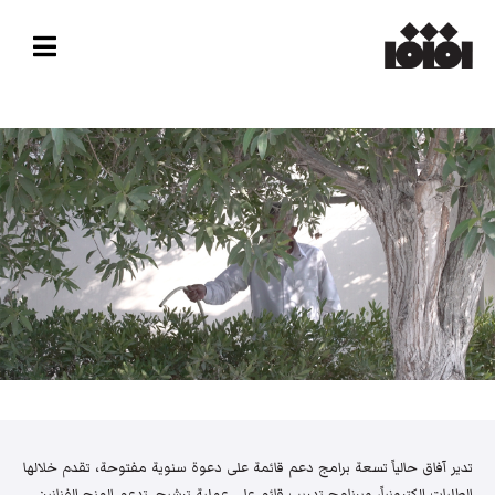
تدير آفاق حالياً تسعة برامج دعم قائمة على دعوة سنوية مفتوحة، تقدم خلالها
الطلبات إلكترونياً، وبرنامج تدريب قائم على عملية ترشيح. تدعم المنح الفنانين