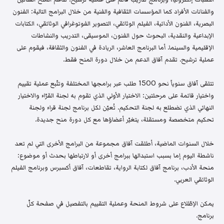
والفنانات الأفراد كما المؤسسات الثقافية والفنية من خلال البرامج التالية: الفنون
البصرية، الفنون الأدائية، الفيلم الوثائقي، التصوير الفوتوغرافي الوثائقي، الكتابات
الإبداعية والنقدية، البحوث حول الفنون، الموسيقى، التدريب والنشاطات
الإقليمية والسينما. أما البرنامج العاشر، الريادة في الفنون والثقافة، فيقوم على
عملية ترشيح. تقدم آفاق الدعم من خلال دورة المنح فقط.
تتلقى آفاق سنوياً نحو 1500 طلب عبر برامجها المختلفة وتتّبع عملية تقييم
واختيار قائمة على مرحلتين: الاختيار الأولي الذي تقوم به لجنة القرّاء والاختيار
النهائي الذي تضطلع به لجنة التحكيم. تُعيّن لكل برنامج لجنة قراء ولجنة
تحكيم متخصصة ومستقلة، يتغيّر أعضاؤها مع كل دورة منح جديدة.
خلال السنوات الماضية، أطلقت آفاق مجموعة من البرامج الأخرى التي لم تعد
ناشطة اليوم إما بسبب استبدالها ببرامج أخرى أو لارتباطها بحدث أو موضوع:
منحة الأدب، برنامج آفاق لكتابة الرواية، تقاطعات، آفاق أكسبرس وبرنامج الفيلم
الوثائقي العربي.
يمكن الإطّلاع على شروط المنحة وعملية التقييم بالتفصيل في صفحة كلّ
برنامج.