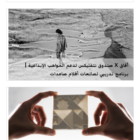
آفاق X صندوق نتفليكس لدعم المواهب الإبداعية |
برنامج تدريبي لصانعات أفلام صاعدات