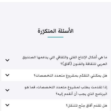
الأسئلة المتكرّرة
ما هي أشكال الإنتاج الفني والثقافي التي يدعمها الصندوق
العربي للثقافة والفنون (آفاق)؟
هل يمكنني التقدّم بمشروع متعدد التخصصات؟
إذا تقدمت بطلب لمشروع متعدد التخصصات، فما هو
البرنامج الذي يجب أن أتقدم إليه؟
هل تقدم آفاق مِنَح للتنقل؟