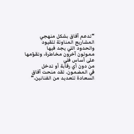
“تدعم آفاق بشكل منهجي
المشاريع المناوئة للقيود
والحدود التي يجد فيها
ممولون آخرون مخاطرة، وتقوّمها
على أساس فني
من دون أي رقابة أو تدخل
في المضمون. لقد منحت آفاق
السعادة للعديد من الفنانين.”