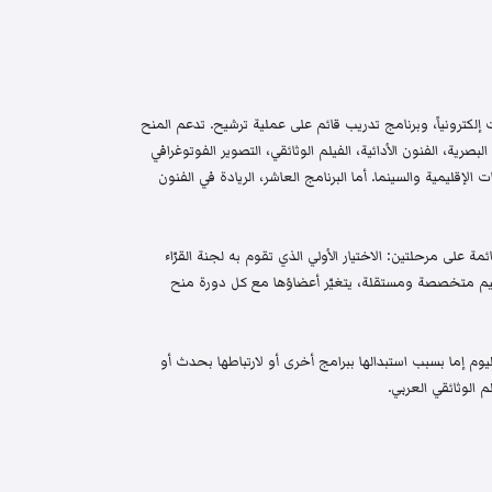
إلكترونياً، وبرنامج تدريب قائم على عملية ترشيح. تدعم المنح
البصرية، الفنون الأدائية، الفيلم الوثائقي، التصوير الفوتوغرافي
الإقليمية والسينما. أما البرنامج العاشر، الريادة في الفنون
م واختيار قائمة على مرحلتين: الاختيار الأولي الذي تقوم به لجنة القرّاء
 تحكيم متخصصة ومستقلة، يتغيّر أعضاؤها مع كل دورة منح
م إما بسبب استبدالها ببرامج أخرى أو لارتباطها بحدث أو
 الوثائقي العربي.