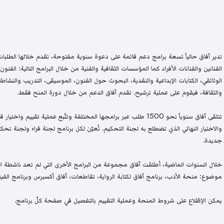
تدير آفاق حالياً تسعة برامج دعم قائمة على دعوة سنوية مفتوحة، تقدم خلالها الطلبات 
الفنانين والفنانات الأفراد كما المؤسسات الثقافية والفنية من خلال البرامج التالية: الفنون 
الوثائقي، الكتابات الإبداعية والنقدية، البحوث حول الفنون، الموسيقى، التدريب والنشاطات 
والثقافة، فيقوم على عملية ترشيح. تقدم آفاق الدعم من خلال دورة المنح فقط.
تتلقى آفاق سنوياً نحو 1500 طلب عبر برامجها المختلفة وتتّبع عملية تقيي
والاختيار النهائي الذي تضطلع به لجنة التحكيم. تُعيّن لكل برنامج لجنة قراء ولجنة
جديدة.
خلال السنوات الماضية، أطلقت آفاق مجموعة من البرامج الأخرى التي لم تعد ناشطة اليو
موضوع: منحة الأدب، برنامج آفاق لكتابة الرواية، تقاطعات، آفاق أكسبرس وبرنامج الفيلم
يمكن الإطّلاع على شروط المنحة وعملية التقييم بالتفصيل في صفحة كلّ برنامج.