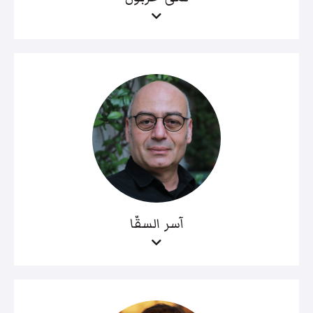
آسر السقّا