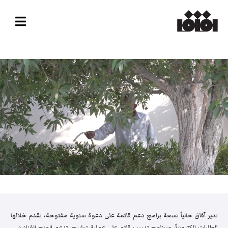
تدير آفاق حالياً تسعة برامج دعم قائمة على دعوة سنوية مفتوحة، تقدم خلالها
الطلبات إلكترونياً، وبرنامج تدريب قائم على عملية ترشيح. تدعم المنح الفنانين