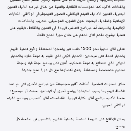
والفنانات الأفراد كما المؤسسات الثقافية والفنية من خلال البرامج التالية: الفنون
البصرية، الفنون الأدائية، الفيلم الوثائقي، التصوير الفوتوغرافي الوثائقي، الكتابات
الإبداعية والنقدية، البحوث حول الفنون، الموسيقى، التدريب والنشاطات
الإقليمية والسينما. أما البرنامج العاشر، الريادة في الفنون والثقافة، فيقوم على
عملية ترشيح. تقدم آفاق الدعم من خلال دورة المنح فقط.
تتلقى آفاق سنوياً نحو 1500 طلب عبر برامجها المختلفة وتتّبع عملية تقييم
واختيار قائمة على مرحلتين: الاختيار الأولي الذي تقوم به لجنة القرّاء والاختيار
النهائي الذي تضطلع به لجنة التحكيم. تُعيّن لكل برنامج لجنة قراء ولجنة
تحكيم متخصصة ومستقلة، يتغيّر أعضاؤها مع كل دورة منح جديدة.
خلال السنوات الماضية، أطلقت آفاق مجموعة من البرامج الأخرى التي لم تعد
ناشطة اليوم إما بسبب استبدالها ببرامج أخرى أو لارتباطها بحدث أو موضوع:
منحة الأدب، برنامج آفاق لكتابة الرواية، تقاطعات، آفاق أكسبرس وبرنامج الفيلم
الوثائقي العربي.
يمكن الإطّلاع على شروط المنحة وعملية التقييم بالتفصيل في صفحة كلّ
برنامج.