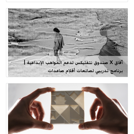
آفاق X صندوق نتفليكس لدعم المواهب الإبداعية |
برنامج تدريبي لصانعات أفلام صاعدات