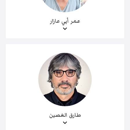
عمر أبي عازار
طارق الغصين