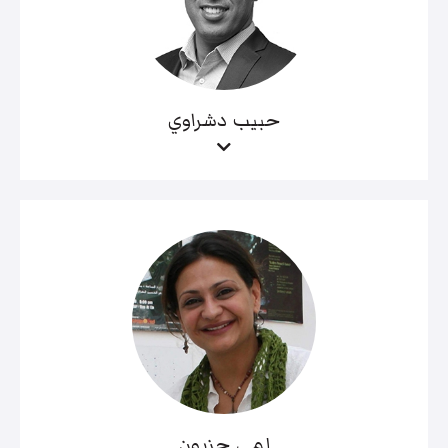
حبيب دشراوي
لمى حزبون