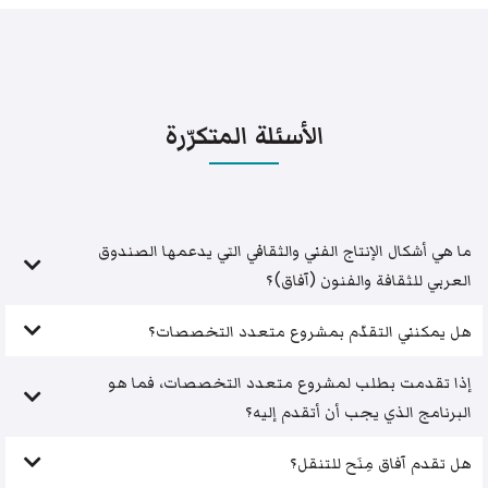
الأسئلة المتكرّرة
ما هي أشكال الإنتاج الفني والثقافي التي يدعمها الصندوق
العربي للثقافة والفنون (آفاق)؟
هل يمكنني التقدّم بمشروع متعدد التخصصات؟
إذا تقدمت بطلب لمشروع متعدد التخصصات، فما هو
البرنامج الذي يجب أن أتقدم إليه؟
هل تقدم آفاق مِنَح للتنقل؟