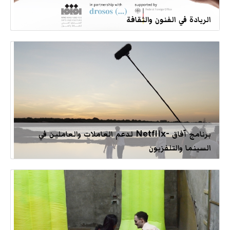
الريادة في الفنون والثقافة
برنامج آفاق -Netflix لدعم العاملات والعاملين في
السينما والتلفزيون