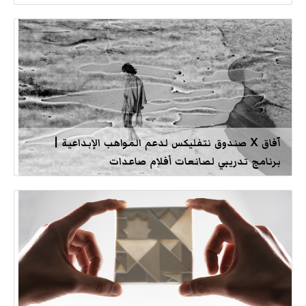
آفاق X صندوق نتفليكس لدعم المواهب الإبداعية |
برنامج تدريبي لصانعات أفلام صاعدات