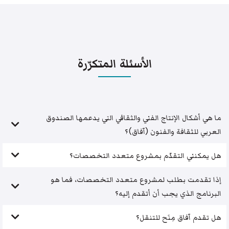
الأسئلة المتكرّرة
ما هي أشكال الإنتاج الفني والثقافي التي يدعمها الصندوق
العربي للثقافة والفنون (آفاق)؟
هل يمكنني التقدّم بمشروع متعدد التخصصات؟
إذا تقدمت بطلب لمشروع متعدد التخصصات، فما هو
البرنامج الذي يجب أن أتقدم إليه؟
هل تقدم آفاق مِنَح للتنقل؟