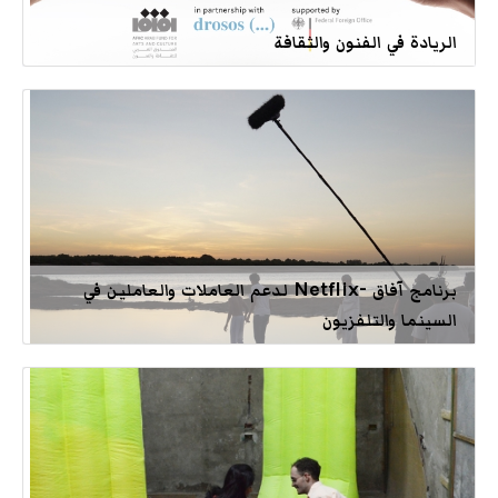
الريادة في الفنون والثقافة
برنامج آفاق -Netflix لدعم العاملات والعاملين في
السينما والتلفزيون