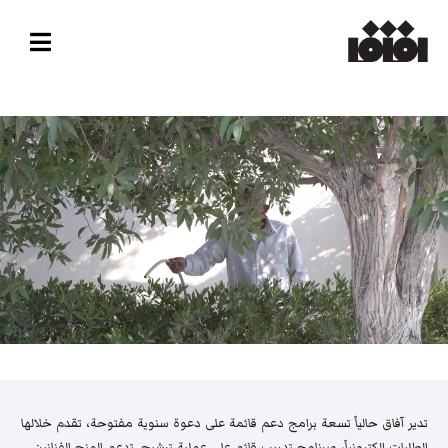
تدير آفاق حالياً تسعة برامج دعم قائمة على دعوة سنوية مفتوحة، تقدم خلالها
الطلبات إلكترونياً، وبرنامج تدريب قائم على عملية ترشيح. تدعم المنح الفنانين