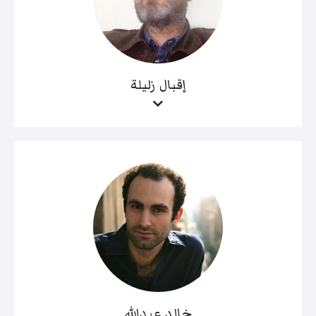
إقبال زليلة
خالد عبدالله