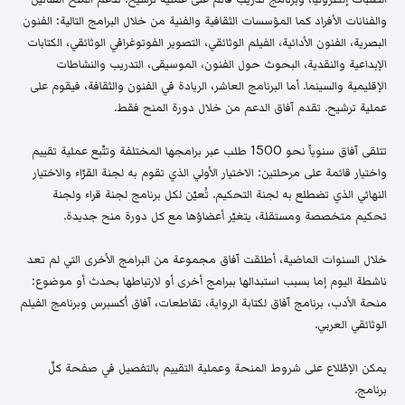
والفنانات الأفراد كما المؤسسات الثقافية والفنية من خلال البرامج التالية: الفنون
البصرية، الفنون الأدائية، الفيلم الوثائقي، التصوير الفوتوغرافي الوثائقي، الكتابات
الإبداعية والنقدية، البحوث حول الفنون، الموسيقى، التدريب والنشاطات
الإقليمية والسينما. أما البرنامج العاشر، الريادة في الفنون والثقافة، فيقوم على
عملية ترشيح. تقدم آفاق الدعم من خلال دورة المنح فقط.
تتلقى آفاق سنوياً نحو 1500 طلب عبر برامجها المختلفة وتتّبع عملية تقييم
واختيار قائمة على مرحلتين: الاختيار الأولي الذي تقوم به لجنة القرّاء والاختيار
النهائي الذي تضطلع به لجنة التحكيم. تُعيّن لكل برنامج لجنة قراء ولجنة
تحكيم متخصصة ومستقلة، يتغيّر أعضاؤها مع كل دورة منح جديدة.
خلال السنوات الماضية، أطلقت آفاق مجموعة من البرامج الأخرى التي لم تعد
ناشطة اليوم إما بسبب استبدالها ببرامج أخرى أو لارتباطها بحدث أو موضوع:
منحة الأدب، برنامج آفاق لكتابة الرواية، تقاطعات، آفاق أكسبرس وبرنامج الفيلم
الوثائقي العربي.
يمكن الإطّلاع على شروط المنحة وعملية التقييم بالتفصيل في صفحة كلّ
برنامج.