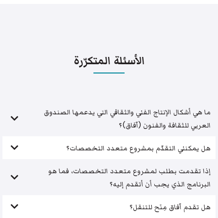
الأسئلة المتكرّرة
ما هي أشكال الإنتاج الفني والثقافي التي يدعمها الصندوق
العربي للثقافة والفنون (آفاق)؟
هل يمكنني التقدّم بمشروع متعدد التخصصات؟
إذا تقدمت بطلب لمشروع متعدد التخصصات، فما هو
البرنامج الذي يجب أن أتقدم إليه؟
هل تقدم آفاق مِنَح للتنقل؟