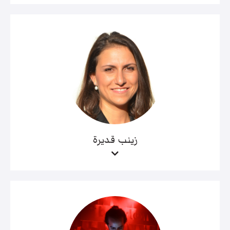
زينب قديرة