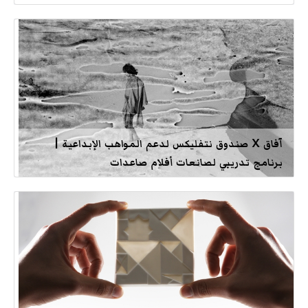
آفاق X صندوق نتفليكس لدعم المواهب الإبداعية |
برنامج تدريبي لصانعات أفلام صاعدات