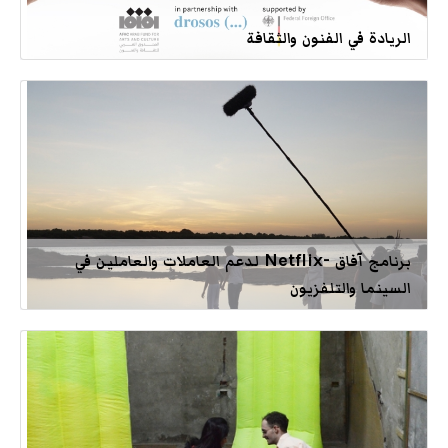
الريادة في الفنون والثقافة
برنامج آفاق -Netflix لدعم العاملات والعاملين في
السينما والتلفزيون