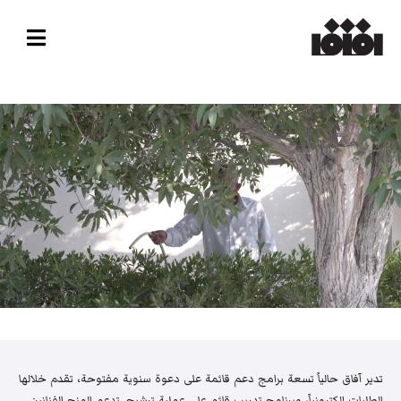
تدير آفاق حالياً تسعة برامج دعم قائمة على دعوة سنوية مفتوحة، تقدم خلالها
الطلبات إلكترونياً، وبرنامج تدريب قائم على عملية ترشيح. تدعم المنح الفنانين