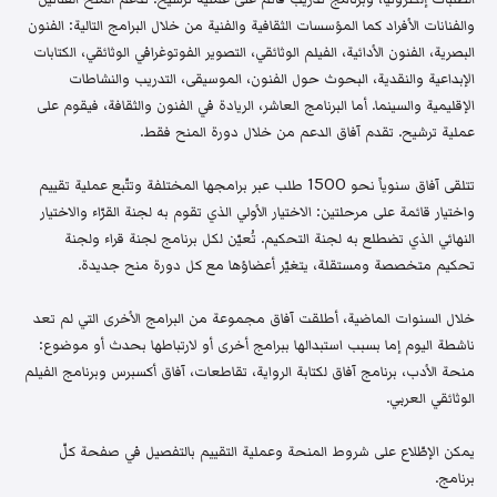
والفنانات الأفراد كما المؤسسات الثقافية والفنية من خلال البرامج التالية: الفنون
البصرية، الفنون الأدائية، الفيلم الوثائقي، التصوير الفوتوغرافي الوثائقي، الكتابات
الإبداعية والنقدية، البحوث حول الفنون، الموسيقى، التدريب والنشاطات
الإقليمية والسينما. أما البرنامج العاشر، الريادة في الفنون والثقافة، فيقوم على
عملية ترشيح. تقدم آفاق الدعم من خلال دورة المنح فقط.
تتلقى آفاق سنوياً نحو 1500 طلب عبر برامجها المختلفة وتتّبع عملية تقييم
واختيار قائمة على مرحلتين: الاختيار الأولي الذي تقوم به لجنة القرّاء والاختيار
النهائي الذي تضطلع به لجنة التحكيم. تُعيّن لكل برنامج لجنة قراء ولجنة
تحكيم متخصصة ومستقلة، يتغيّر أعضاؤها مع كل دورة منح جديدة.
خلال السنوات الماضية، أطلقت آفاق مجموعة من البرامج الأخرى التي لم تعد
ناشطة اليوم إما بسبب استبدالها ببرامج أخرى أو لارتباطها بحدث أو موضوع:
منحة الأدب، برنامج آفاق لكتابة الرواية، تقاطعات، آفاق أكسبرس وبرنامج الفيلم
الوثائقي العربي.
يمكن الإطّلاع على شروط المنحة وعملية التقييم بالتفصيل في صفحة كلّ
برنامج.