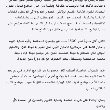
والفنانات الأفراد كما المؤسسات الثقافية والفنية من خلال البرامج التالية: الفنون
البصرية، الفنون الأدائية، الفيلم الوثائقي، التصوير الفوتوغرافي الوثائقي، الكتابات
الإبداعية والنقدية، البحوث حول الفنون، الموسيقى، التدريب والنشاطات
الإقليمية والسينما. أما البرنامج العاشر، الريادة في الفنون والثقافة، فيقوم على
عملية ترشيح. تقدم آفاق الدعم من خلال دورة المنح فقط.
تتلقى آفاق سنوياً نحو 1500 طلب عبر برامجها المختلفة وتتّبع عملية تقييم
واختيار قائمة على مرحلتين: الاختيار الأولي الذي تقوم به لجنة القرّاء والاختيار
النهائي الذي تضطلع به لجنة التحكيم. تُعيّن لكل برنامج لجنة قراء ولجنة
تحكيم متخصصة ومستقلة، يتغيّر أعضاؤها مع كل دورة منح جديدة.
خلال السنوات الماضية، أطلقت آفاق مجموعة من البرامج الأخرى التي لم تعد
ناشطة اليوم إما بسبب استبدالها ببرامج أخرى أو لارتباطها بحدث أو موضوع:
منحة الأدب، برنامج آفاق لكتابة الرواية، تقاطعات، آفاق أكسبرس وبرنامج الفيلم
الوثائقي العربي.
يمكن الإطّلاع على شروط المنحة وعملية التقييم بالتفصيل في صفحة كلّ
برنامج.