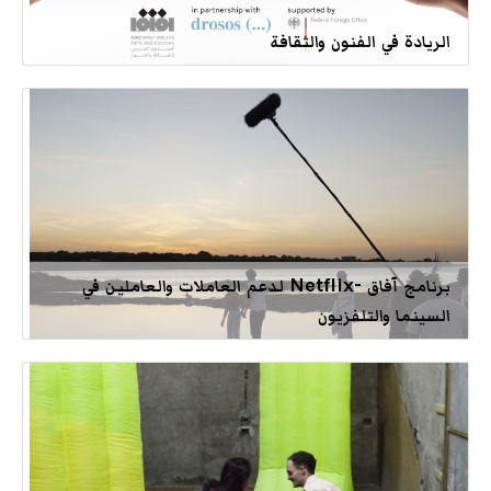
الريادة في الفنون والثقافة
برنامج آفاق -Netflix لدعم العاملات والعاملين في
السينما والتلفزيون