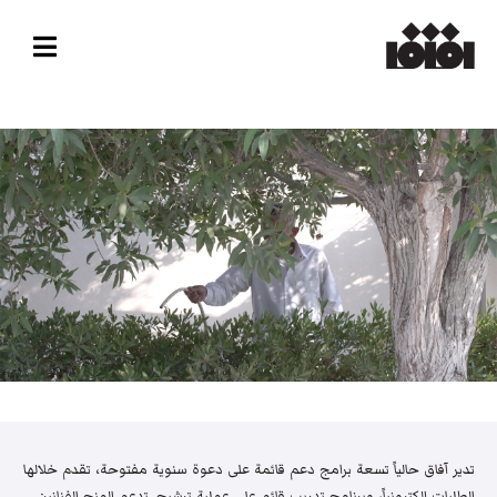
تدير آفاق حالياً تسعة برامج دعم قائمة على دعوة سنوية مفتوحة، تقدم خلالها
الطلبات إلكترونياً، وبرنامج تدريب قائم على عملية ترشيح. تدعم المنح الفنانين