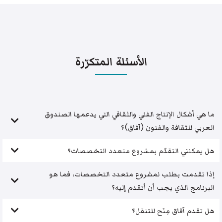
الأسئلة المتكرّرة
ما هي أشكال الإنتاج الفني والثقافي التي يدعمها الصندوق
العربي للثقافة والفنون (آفاق)؟
هل يمكنني التقدّم بمشروع متعدد التخصصات؟
إذا تقدمت بطلب لمشروع متعدد التخصصات، فما هو
البرنامج الذي يجب أن أتقدم إليه؟
هل تقدم آفاق مِنَح للتنقل؟