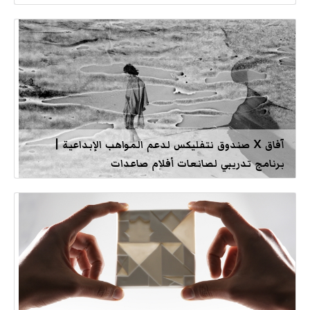
آفاق X صندوق نتفليكس لدعم المواهب الإبداعية |
برنامج تدريبي لصانعات أفلام صاعدات