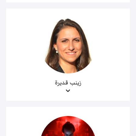
زينب قديرة